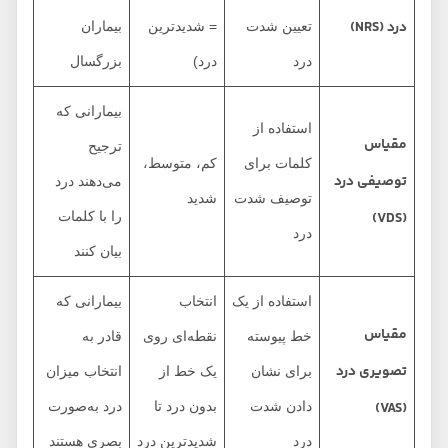
درد
(NRS)
تعیین شدت
= شدیدترین
بیماران
درد
درد)
بزرگسال
بیمارانی که
استفاده از
مقیاس
ترجیح
کلمات برای
کم، متوسط،
توصیفی درد
می‌دهند درد
توصیف شدت
شدید
(VDS)
را با کلمات
درد
بیان کنند
استفاده از یک
انتخاب
بیمارانی که
مقیاس
خط پیوسته
نقطه‌ای روی
قادر به
تصویری درد
برای نشان
یک خط از
انتخاب میزان
(VAS)
دادن شدت
بدون درد تا
درد به‌صورت
درد
شدیدترین درد
بصری هستند