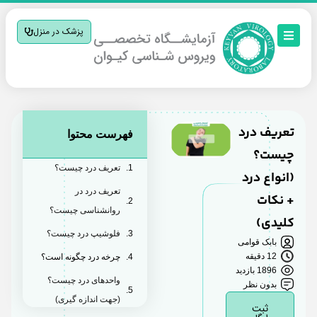
پزشک در منزل
تعریف درد
فهرست محتوا
چیست؟
تعریف درد چیست؟
(انواع درد
تعریف درد در
+ نکات
روانشناسی چیست؟
کلیدی)
فلوشیپ درد چیست؟
بابک قوامی
12 دقیقه
چرخه درد چگونه است؟
1896 بازدید
واحدهای درد چیست؟
بدون نظر
(جهت اندازه گیری)
ثبت