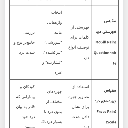
انتخاب
مقیاس
واژه‌هایی
فهرستی از
فهرستی درد
مانند
بررسی
کلمات برای
(McGill Pain
“سوزشی”،
جامع‌تر نوع و
توصیف انواع
Questionnair
“تیرکشنده”،
شدت درد
درد
“فشارنده” و
e)
غیره
استفاده از
کودکان و
مقیاس
چهره‌های
تصاویر چهره
بیمارانی که
چهره‌های درد
مختلف از
برای نشان
قادر به بیان
(Faces Pain
بدون درد تا
دادن شدت
درد خود
بسیار دردناک
Scale)
درد
نیستند