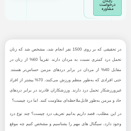
رایگان
مهم ‌ترین تقسیم‌ بندی
درخواست
مشاوره
‌انواع درد چیست؟
سیگنال هشداردهنده
موجب درد چیست؟
چه زمانی باید به
متخصص درد مراجعه
در تحقیقی که بر روی 1500 نفر انجام شد، مشخص شد که زنان
کرد؟
تحمل درد کمتری نسبت به مردان دارند. تقریباً 60% از زنان در
متخصص درد چگونه
مقابل 40% از مردان در برابر دردهای مزمن حساس‌تر هستند.
تشخیص درد می دهد؟
حتی افرادی که به‌طور منظم ورزش می‌کنند، 70% بیشتر از افراد
روش‌ های درمان درد
چیست؟
غیرورزشکار تحمل درد دارند. ورزشکاران قادرند در برابر دردهای
در نهایت؛ درد یک
حاد و مزمن به‌طور قابل‌ملاحظه‌ای مقاومت کنند. اما درد چیست؟
تجربه احساسی
در این مطلب، قصد داریم بدانیم تعریف درد چیست؟ چند نوع درد
ناخوشایند
وجود دارد، سیگنال های مهم را بشناسیم و مشخص کنیم چه موقع