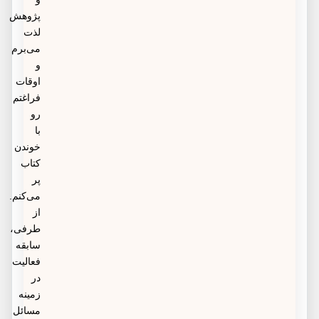
پژوهش
لذت
می‌برم
و
اوقات
فراغتم
رو
با
خوندن
کتاب
پر
می‌کنم.
از
طرفی،
سابقه
فعالیت
در
زمینه
مسائل