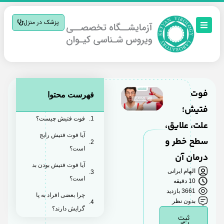
پزشک در منزل
فوت
فهرست محتوا
فتیش؛
فوت فتیش چیست؟
علت، علایق،
آیا فوت فتیش رایج
سطح خطر و
است؟
درمان آن
آیا فوت فتیش بودن بد
الهام ایرانی
است؟
10 دقیقه
3661 بازدید
چرا بعضی افراد به پا
بدون نظر
گرایش دارند؟
ثبت