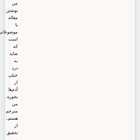
من
نوشتن
مقاله
با
موضوعاتی
است
که
شاید
به
درد
خیلی
از
آدم‌ها
بخوره.
من
مترجم
هستم،
از
تحقیق
و