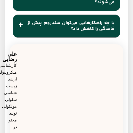
می‌شوند؟
تغییرات هورمونی باز می‌گردد.
درمان PMS با مصرف مفنامیک اسید و مکمل‌هایی مانند
با چه راهکارهایی می‌توان سندروم پیش از
ویتامین B6، قرص آهن، کلسیم و منیزیوم و قرص‌های
قاعدگی را کاهش داد؟
ضدبارداری صورت می‌گیرد.
نوشیدن زیاد مایعاتی مانند دمنوش بابونه، داشتن فعالیت
بدنی منظم روزانه، پیروی از رژیم سرشار از میوه،
علی
رضایی
سبزیجات و حبوبات و مصرف مکمل‌هایی مانند ویتامین
کارشناسی
میکروبیولوژی،
دی، آهن و ویتامین B6 در تسکین درد و کاهش علائم
ارشد
سندرم پیش از قاعدگی مؤثر هستند.
زیست
شناسی
سلولی
مولکولی
تولید
محتوا
در