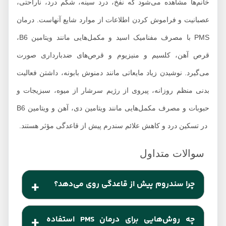
خانم‌ها مشاهده می‌شود که نفخ، درد سینه، شکم درد، ناراحتی،
عصبانیت و فراموش کردن اطلاعات از موارد شایع آنهاست. درمان
PMS با مصرف مفنامیک اسید و مکمل‌هایی مانند ویتامین B6،
قرص آهن، کلسیم و منیزیوم و قرص‌های ضدبارداری صورت
می‌گیرد. نوشیدن زیاد مایعاتی مانند دمنوش بابونه، داشتن فعالیت
بدنی منظم روزانه، پیروی از رژیم سرشار از میوه، سبزیجات و
حبوبات و مصرف مکمل‌هایی مانند ویتامین دی، آهن و ویتامین B6
در تسکین درد و کاهش علائم سندرم پیش از قاعدگی مؤثر هستند.
چرا سندروم پیش از قاعدگی روی می‌‌دهد؟
علل رخ دادن علائم PMS به سبک زندگی، سابقه
چه روش‌هایی برای درمان PMS استفاده
اختلال‌های رفتاری و روانی، تغییرات شیمیایی در مغز و