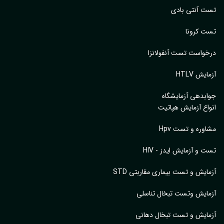
 آنتی بادی
 کرونا
واست تست آنفولانزا
یش HTLV
بدهی آزمایشگاه
اع آزمایش هپاتیت
وره و تست Hpv
 و آزمایش ایدز - HIV
ایش و تست بیماری مقاربتی STD
ایش وتست تبخال تناسلی
ایش و تست تبخال دهانی