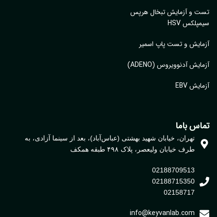
ت و آزمایش تبخال هرپس
پلکس HSV
ایش و تست پاپ اسمیر
ایش آدنوویروس (ADENO)
یش EBV
اس باما
تهران، خیابان شهید بهشتی (عباس‌آباد)، بعد از سینما آزادی، به
طرف خیابان ولیعصر، پلاک ۴۹۸ طبقه همکف
02188709513
02188715350
02158717
info@keyvanlab.com