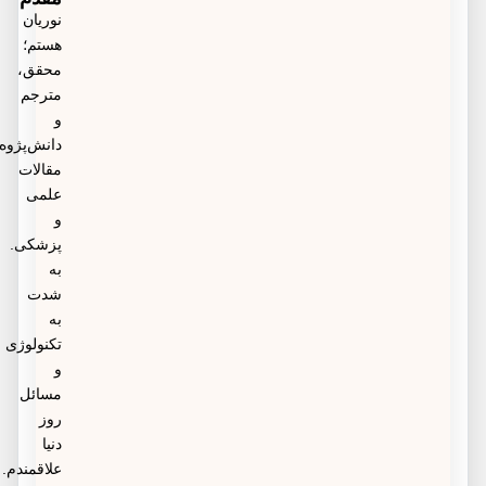
نوریان
درخواست تست تشخیص کرونا-آنفولانزا در منزل را ثبت
هستم؛
محقق،
نمایید.
مترجم
و
دانش‌پژوه
مقالات
علمی
و
پزشکی.
به
شدت
به
تکنولوژی
و
مسائل
روز
دنیا
علاقمندم.