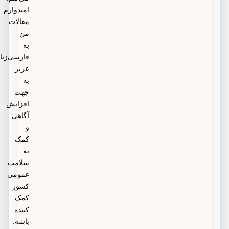
امیدوارم
مقالات
من
به
فارسی‌زبانان
عزیز
به
جهت
افزایش
آگاهی
و
کمک
به
سلامت
عمومی
کشور
کمک
کننده
باشه.