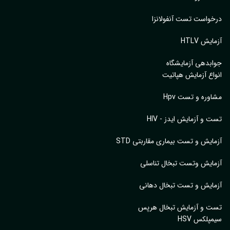
واست تست آنفولانزا
یش HTLV
بدهی آزمایشگاه
اع آزمایش هپاتیت
وره و تست Hpv
 و آزمایش ایدز - HIV
ایش و تست بیماری مقاربتی STD
ایش وتست تبخال تناسلی
ایش و تست تبخال دهانی
ت و آزمایش تبخال هرپس
پلکس HSV