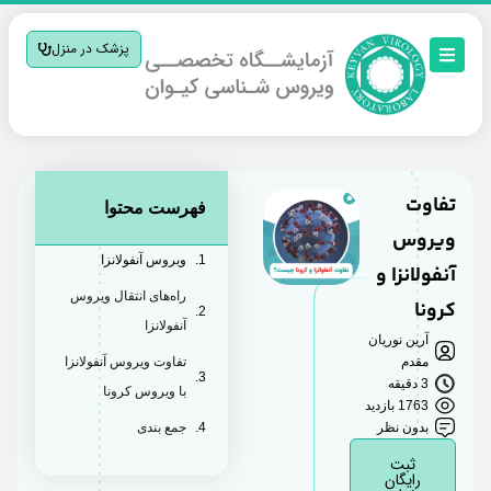
پزشک در منزل
تفاوت
فهرست محتوا
ویروس
ویروس آنفولانزا
آنفولانزا و
راه‌های انتقال ویروس
کرونا
آنفولانزا
آرین نوریان
مقدم
تفاوت ویروس آنفولانزا
3 دقیقه
با ویروس کرونا
1763 بازدید
بدون نظر
جمع بندی
ثبت
رایگان