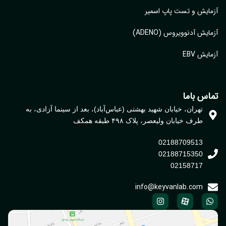
ایش و تست پاپ اسمیر
ایش آدنوویروس (ADENO)
یش EBV
اس باما
تهران، خیابان شهید بهشتی (عباس‌آباد)، بعد از سینما آزادی، به
طرف خیابان ولیعصر، پلاک ۴۹۸ طبقه همکف
02188709513
02188715350
02158717
info@keyvanlab.com