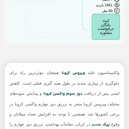
چهارم تزریق کنند
1861 بازدید
دوز چهارم چی بزنیم؟
66 نظر
ثبت
عوارض دوز چهارم
رایگان
واکسن کرونا
درخواست
مشاوره
تاثیر واکسن بر سویه
جدید کرونا
تست امیکرون کرونا در
منزل تهران
ویروس کرونا
واکسیناسیون علیه
همچنان مؤثرترین راه برای
جلوگیری از بیماری شدید در طول همه گیری فعلی است. کاهش
دوز سوم واکسن کرونا
ایمنی پس از دریافت
و پیدایش سویه‌های
مختلف ویروس کرونا منجر به تزریق دوز چهارم واکسن کرونا در
برخی کشورها شد. همچنین با توجه به افزایش تعداد مبتلایان و
پیک
وقوع
هشتم
در ایران، مقامات بهداشتی تزریق دوز چهارم را