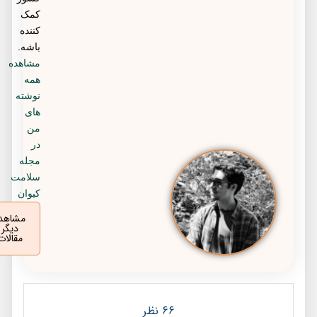
کمک
کننده
باشه.
مشاهده
همه
نوشته
های
من
در
مجله
سلامت
کیوان
مشاهده
دیگر
مقالات
66 نظر