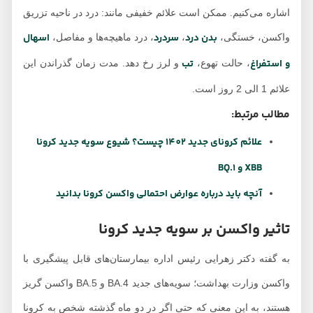
اشاره می‌کنیم. ممکن است علائم خفیفی مانند: درد در ناحیه تزریق
بدن درد
سردرد
اسهال
واکسن، خستگی،
،
، درد ماهیچه‌ها و مفاصل،
و استفراغ
تب
، حالت تهوع،
و لرز رخ دهد. مدت زمان گذراندن این
علائم 1 الی 2 روز است.
مطالب مرتبط:
علائم کرونای جدید 1402 چیست؟ شیوع سویه جدید کرونا
XBB و BQ.1
آنچه باید درباره عوارض احتمالی واکسن کرونا بدانید
تاثیر واکسن بر سویه جدید کرونا
به گفته دکتر زهرایی رئیس اداره بیمارستان‌های قابل پیشگیری با
واکسن وزارت بهداشت؛ سویه‌های جدید BA.4 و BA.5 واکسن گریز
هستند، به این معنی که حتی اگر در دو ماه گذشته شخص به کرونا