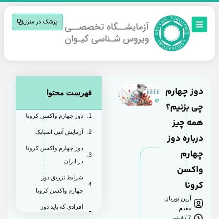
پزشک در منزل
دوز چهارم
فهرست محتوا
چی بزنیم؟
دوز چهارم واکسن کرونا
همه چیز
آزمایش آنتی اسپایک
درباره دوز
دوز چهارم واکسن کرونا
چهارم
در ایران
واکسن
شرایط تزریق دوز
کرونا
چهارم واکسن کرونا
آرین نوریان
افرادی که باید دوز
مقدم
7 دقیقه