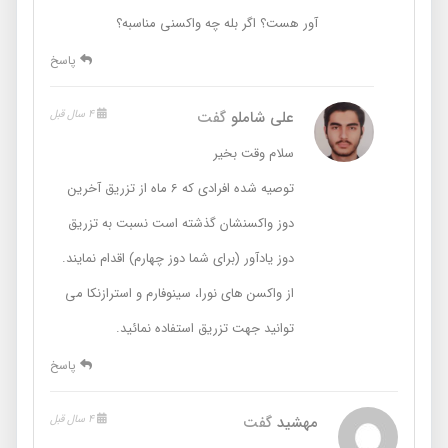
آور هست؟ اگر بله چه واکسنی مناسبه؟
پاسخ
علی شاملو
گفت
4 سال قبل
سلام وقت بخیر
توصیه شده افرادی که 6 ماه از تزریق آخرین
دوز واکسنشان گذشته است نسبت به تزریق
دوز یادآور (برای شما دوز چهارم) اقدام نمایند.
از واکسن های نورا، سینوفارم و استرازنکا می
توانید جهت تزریق استفاده نمائید.
پاسخ
مهشید
گفت
4 سال قبل