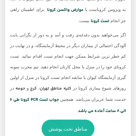
عوارض واکسن کرونا
به ویروس کروناست یا
. برای اطمینان راهی
تست کرونا
جز انجام
نیست.
اگر می‌خواهید بدون دغدغه‌ی رفت و آمد و به دور از نگرانی بابت
آلودگی احتمالی از بیماران دیگر در محیط آزمایشگاه، و در نهایت در
کم خطر ترین شرایط ممکن جهت انجام تست اقدام نمائید. تست
کرونای خود را در منزل یا محل کارتان انجام دهید. تیم مجرب نمونه
گیری آزمایشگاه کیوان با سابقه انجام تست کرونا در منزل از اولین
کلیه مناطق تهران
کرج
حومه
روزهای شیوع بیماری کرونا در
،
و
در
جواب تست PCR کرونا طی 6
خدمت شما عزیزان
می‌باشد. همچنین
الی 8 ساعت آماده می باشد
.
مناطق تحت پوشش