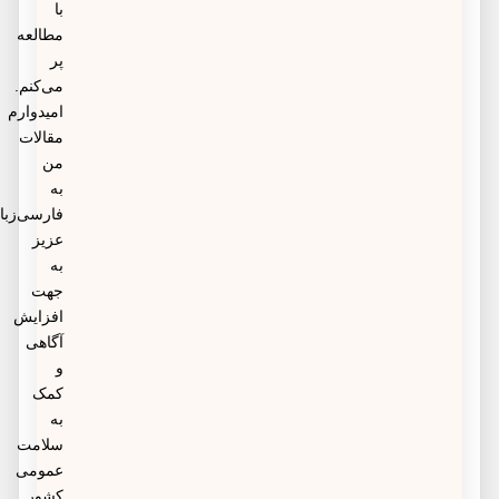
با
مطالعه
پر
می‌کنم.
امیدوارم
مقالات
من
به
فارسی‌زبانان
عزیز
به
جهت
افزایش
آگاهی
و
کمک
به
سلامت
عمومی
کشور