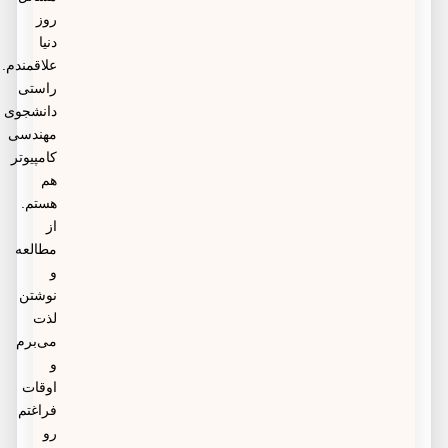
روز
دنیا
علاقمندم.
راستی
دانشجوی
مهندسی
کامپیوتر
هم
هستم.
از
مطالعه
و
نوشتن
لذت
می‌برم
و
اوقات
فراغتم
رو