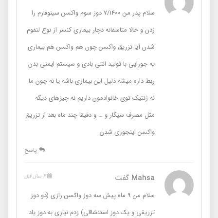
سلام پدر من 7/1400 دوز سوم واکسن سینوفارم را
زدن و حالا متاسفانه دچار بیماری کنسر از نوع لنفوم
شدن آیا تزریق واکسن چون هم واکسن هم بیماری
یه جورایی با تولید انتی بادی و سیستم ایمنی بدن
ربط داره میشه دلیل این بیماری باشه یا نه چون ما
نه ژنتیک توی خانوادمون داریم نه چیزهای دیگه
مثل مصرف سیگار و … و دقیقا چند ماه بعد از تزریق
واکسن اینجوری شدن
پاسخ
Mahsa
گفت
4 سال قبل
سلام من ۹ ماه پیش سه دوز واکسن رازی (دو دوز
تزریقی و یک دوز استنشاقی) زدم نیازی به دوز یاد