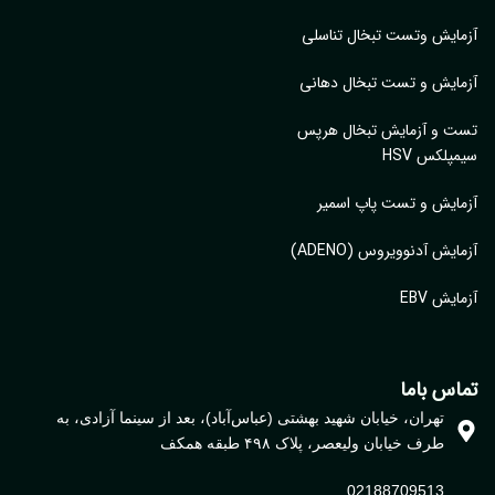
ایش وتست تبخال تناسلی
ایش و تست تبخال دهانی
ت و آزمایش تبخال هرپس
پلکس HSV
ایش و تست پاپ اسمیر
ایش آدنوویروس (ADENO)
یش EBV
اس باما
تهران، خیابان شهید بهشتی (عباس‌آباد)، بعد از سینما آزادی، به
طرف خیابان ولیعصر، پلاک ۴۹۸ طبقه همکف
02188709513