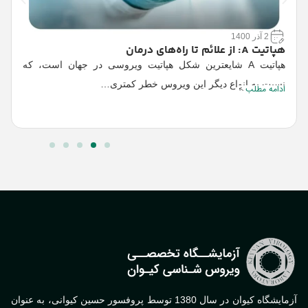
2 آذر 1400
هپاتیت A: از علائم تا راه‌های درمان
ع
هپاتیت A شایعترین شکل هپاتیت ویروسی در جهان است، که
ا
نسبت به انواع دیگر این ویروس خطر کمتری…
ادامه مطلب
oV-2
ا
آزمایشگاه کیوان در سال 1380 توسط پروفسور حسین کیوانی، به عنوان