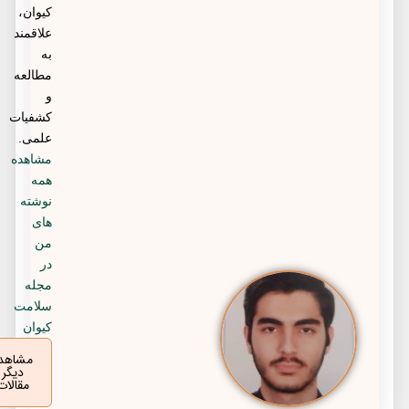
کیوان،
علاقمند
به
مطالعه
و
کشفیات
علمی.
مشاهده
همه
نوشته
های
من
در
مجله
سلامت
کیوان
مشاهده
دیگر
مقالات