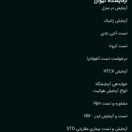
مایشگاه کیوان
ایش در منزل
ایش ژنتیک
 آنتی بادی
 کرونا
واست تست آنفولانزا
یش HTLV
بدهی آزمایشگاه
اع آزمایش هپاتیت
وره و تست Hpv
 و آزمایش ایدز - HIV
ایش و تست بیماری مقاربتی STD