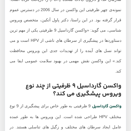
نمونه‌ی چهر ظرفیتی این واکسن در سال 2006 در دسترس عموم
رار گرفته بود. در این راستا، دکتر پاول آتکین، متخصص ویروس
شناسی، می گوید: «واکسن گارداسیل 9 ظرفیتی یکی از مهم ترین
دستاوردها در پیشگیری از سرطان های ناشی از HPV است و می
واند نسل های آینده را از تهدیدات جدی این ویروس محافظت
ند.» این واکسن نقش مهمی در بهبود سلامت عمومی ایفا می
د.
واکسن گارداسیل 9 ظرفیتی از چند نوع
یروس پیشگیری می کند؟
اکسن گارداسیل
9 ظرفیتی به طور خاص برای پیشگیری از 9 نوع
مختلف HPV طراحی شده است. این ویروس ها به طور عمده
امل ایجاد سرطان های مختلف و زگیل های تناسلی هستند. در