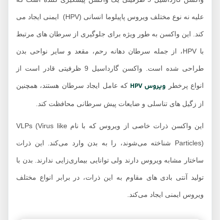
منابع
علیه نه نوع مختلف ویروس پاپیلوما انسانی (HPV) ایمنی ایجاد می
ند. این واکسن به طور ویژه برای جلوگیری از سرطان های مرتبط
با HPV، از جمله سرطان دهانه رحم، مقعد و سایر نواحی بدن
طراحی شده است. واکسن گارداسیل 9 ظرفیتی قادر است از
ویروس HPV
نواع پرخطر
که عامل ایجاد سرطان هستند، همچنین
ز زگیل های تناسلی و ضایعات پیش سرطانی محافظت کند.
این واکسن ذرات خاصی از ویروس که با نام VLPs (Virus like
Particles) شناخته می‌شوند، را به بدن وارد می‌کند. این ذرات
اختار مشابه ویروس دارند ولی توانایی بیماری‌زایی ندارند. بدن با
ولید آنتی بادی های مقاوم به این ذرات، در برابر انواع مختلف
یروس ایمنی ایجاد می‌کند.