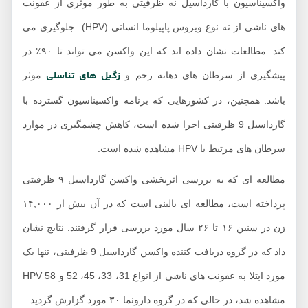
اکسیناسیون با گارداسیل نه ظرفیتی به طور موثری از عفونت
های ناشی از نه نوع ویروس پاپیلوما انسانی (HPV) جلوگیری می
کند. مطالعات نشان داده اند که این واکسن می تواند تا ۹۰٪ در
زگیل های تناسلی
یشگیری از سرطان های دهانه رحم و
موثر
اشد. همچنین، در کشورهایی که برنامه واکسیناسیون گسترده با
گارداسیل 9 ظرفیتی اجرا شده است، کاهش چشمگیری در موارد
طان های مرتبط با HPV مشاهده شده است.
مطالعه ای که به بررسی اثربخشی واکسن گارداسیل ۹ ظرفیتی
پرداخته است، مطالعه ای بالینی است که در آن بیش از ۱۴,۰۰۰
زن در سنین ۱۶ تا ۲۶ سال مورد بررسی قرار گرفتند. نتایج نشان
داد که در گروه دریافت کننده واکسن گارداسیل 9 ظرفیتی، تنها یک
مورد ابتلا به عفونت های ناشی از انواع 31، 33، 45، 52 و 58 HPV
اهده شد، در حالی که در گروه دارونما ۳۰ مورد گزارش گردید.​