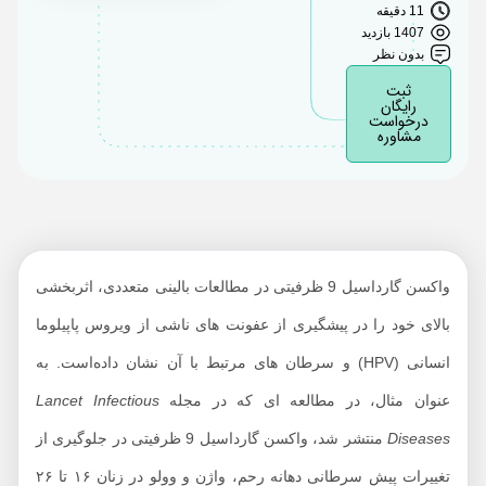
11 دقیقه
مناسب است؟
1407 بازدید
بدون نظر
مزایا و فواید تزریق
واکسن گارداسیل 9
ثبت
رایگان
ظرفیتی بین افراد
درخواست
مشاوره
واکسن گارداسیل 9
ظرفیتی چند دوز است؟
مدت زمان ایمنی
واکسن گارداسیل 9
ظرفیتی
واکسن گارداسیل 9 ظرفیتی در مطالعات بالینی متعددی، اثربخشی
عملکرد و اثرگذاری
الای خود را در پیشگیری از عفونت های ناشی از ویروس پاپیلوما
واکسن گارداسیل 9
انسانی (HPV) و سرطان های مرتبط با آن نشان داده‌است. به
ظرفیتی
نوان مثال، در مطالعه ای که در مجله
Lancet Infectious
گارداسیل 9 ظرفیتی را
چه کسانی تزریق نکنند؟
Disease
منتشر شد، واکسن گارداسیل 9 ظرفیتی در جلوگیری از
عوارض جانبی بعد از
تغییرات پیش سرطانی دهانه رحم، واژن و وولو در زنان ۱۶ تا ۲۶