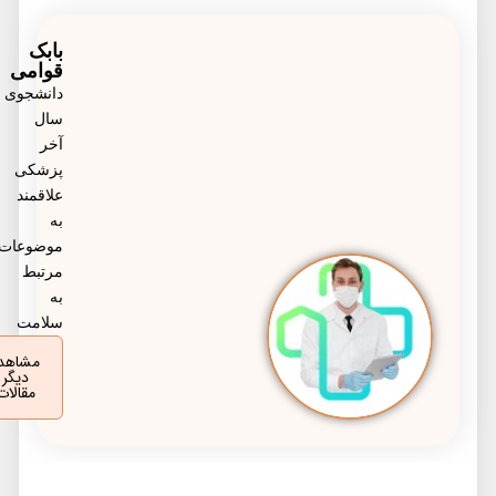
سرطان های مرتبط با HPV، از زگیل های تناسلی نیز
بابک
قوامی
جلوگیری می کند و از عفونت های ویروسی رایج
دانشجوی
محافظت می کند.
سال
آخر
پزشکی
علاقمند
به
موضوعات
مرتبط
به
سلامت
مشاهده
دیگر
مقالات