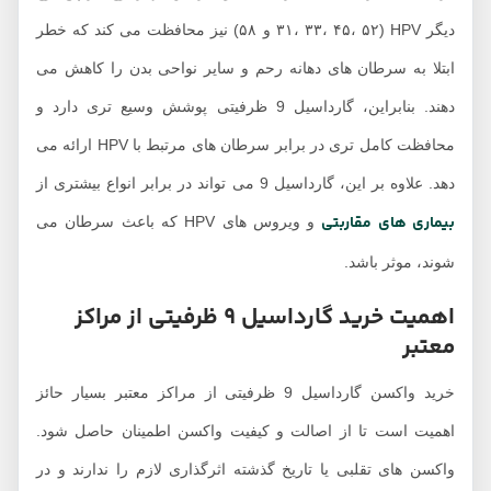
دیگر HPV (۳۱، ۳۳، ۴۵، ۵۲ و ۵۸) نیز محافظت می کند که خطر
بتلا به سرطان های دهانه رحم و سایر نواحی بدن را کاهش می
دهند. بنابراین، گارداسیل 9 ظرفیتی پوشش وسیع تری دارد و
محافظت کامل تری در برابر سرطان های مرتبط با HPV ارائه می
. علاوه بر این، گارداسیل 9 می تواند در برابر انواع بیشتری از
یماری های مقاربتی
و ویروس های HPV که باعث سرطان می
وند، موثر باشد.
اهمیت خرید گارداسیل 9 ظرفیتی از مراکز
عتبر
خرید واکسن گارداسیل 9 ظرفیتی از مراکز معتبر بسیار حائز
همیت است تا از اصالت و کیفیت واکسن اطمینان حاصل شود.
اکسن های تقلبی یا تاریخ گذشته اثرگذاری لازم را ندارند و در