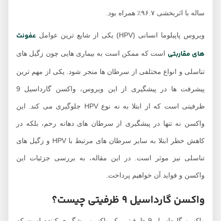
واکسن گارداسیل 9
له با اثربخشی ۹۶.۷٪ همراه بود.
ظرفیتی
عفونت
وس پاپیلوما انسانی (HPV) یکی از شایع ترین عوامل
نکات پیش از تزریق
واکسن گارداسیل 9
ای مقاربتی
است که ممکن است به بیماری هایی چون زگیل های
ظرفیتی
ناسلی و انواع مختلفی از سرطان ها منجر شود. یکی از مهم ترین
مراقبت های بعد از
پیشرفت ها در پیشگیری از این ویروس، واکسن گارداسیل 9
تزریق واکسن
گارداسیل 9 ظرفیتی
ظرفیتی است که از ابتلا به نه نوع HPV جلوگیری می کند. این
فرق گارداسیل 9 و 4
اکسن نه تنها در پیشگیری از سرطان های دهانه رحم، بلکه در
ظرفیتی چیست؟
کاهش خطر ابتلا به سایر سرطان های مرتبط با HPV و زگیل های
اهمیت خرید گارداسیل
ناسلی نیز موثر است. در این مقاله، به بررسی جزئیات این
9 ظرفیتی از مراکز
اکسن و فواید آن خواهیم پرداخت.
معتبر
واکسن گارداسیل 9
کسن گارداسیل 9 ظرفیتی چیست؟
ظرفیتی و ایمنی از
ویروس ها
واکسن گارداسیل 9 ظرفیتی یک واکسن پیشگیری کننده است که