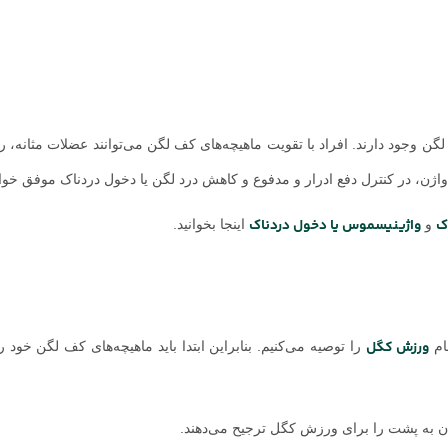
ن وجود دارند. افراد با تقویت ماهیچه‌های کف لگن می‌توانند عضلات مثانه، ر
واژن، در کنترل دفع ادرار و مدفوع و کاهش درد لگن یا دخول دردناک موفق خوا
ک
واژینیسموس یا دخول دردناک
و
اینجا بخوانید.
ورزش کگل
ام
را توصیه می‌کنیم. بنابراین ابتدا باید ماهیچه‌های کف لگن خود 
یدن به پشت را برای ورزش کگل ترجیح می‌دهند.