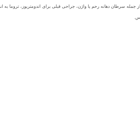
مله سرطان دهانه رحم یا واژن، جراحی قبلی برای اندومتریوز، تروما به اند
وس.