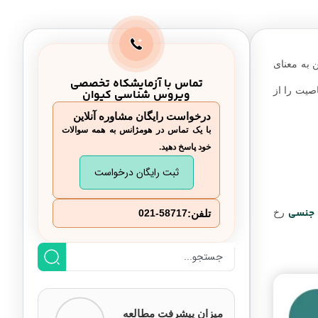
 به معنای
تماس با آزمایشکاه تخصصی
صیت را از
ویروس شناسی کیوان
درخواست رایگان مشاوره آنلاین
با یک تماس در هومژانس به همه سوالات
خود پاسخ دهید.
ثبت رایگان درخواست
جنسی
رخ
تلفن:
021-58717
میزان پیشرفت مطالعه