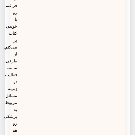
فراغتم
رو
با
خوندن
کتاب
پر
می‌کنم.
از
طرفی،
سابقه
فعالیت
در
زمینه
مسائل
مربوط
به
پزشکی
رو
هم