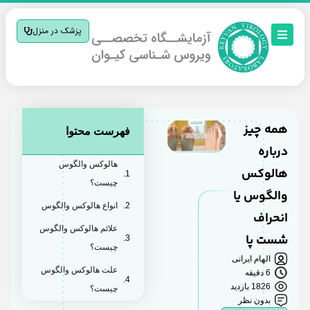
پزشک در منزل
همه چیز
فهرست محتوا
درباره
هالوکس والگوس
هالوکس
چیست؟
والگوس یا
انواع هالوکس والگوس
انحراف
علائم هالوکس والگوس
شست پا
چیست؟
الهام ایرانی
علت هالوکس والگوس
6 دقیقه
1826 بازدید
چیست؟
بدون نظر