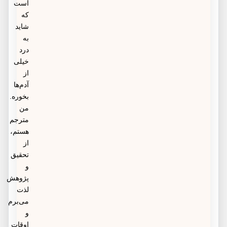
است
که
شاید
به
درد
خیلی
از
آدم‌ها
بخوره.
من
مترجم
هستم،
از
تحقیق
و
پژوهش
لذت
می‌برم
و
اوقات