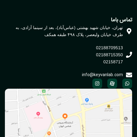
اس باما
تهران، خیابان شهید بهشتی (عباس‌آباد)، بعد از سینما آزادی، به
طرف خیابان ولیعصر، پلاک ۴۹۸ طبقه همکف
02188709513
02188715350
02158717
info@keyvanlab.com