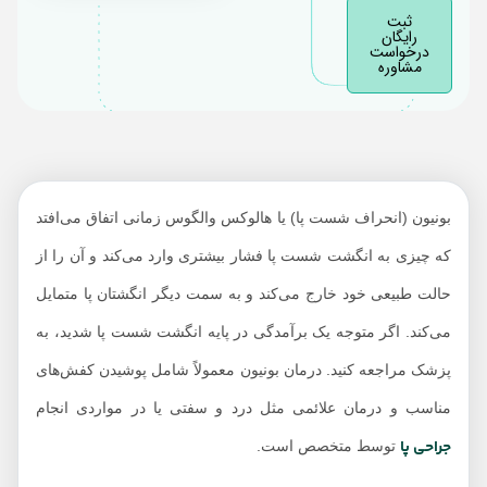
افراد در معرض خطر
ثبت
هالوکس والگوس
رایگان
درخواست
مشاوره
عوارض هالوکس
والگوس
تشخیص هالوکس
والگوس
درمان هالوکس والگوس
بونیون (انحراف شست پا) یا هالوکس والگوس زمانی اتفاق می‌افتد
پیشگیری از هالوکس
که چیزی به انگشت شست پا فشار بیشتری وارد می‌کند و آن را از
والگوس
حالت طبیعی خود خارج می‌کند و به سمت دیگر انگشتان پا متمایل
چه زمانی باید به پزشک
مراجعه کنیم؟
می‌کند. اگر متوجه یک برآمدگی در پایه انگشت شست پا شدید، به
پزشک مراجعه کنید. درمان بونیون معمولاً شامل پوشیدن کفش‌های
مناسب و درمان علائمی مثل درد و سفتی یا در مواردی انجام
جراحی پا
توسط متخصص است.