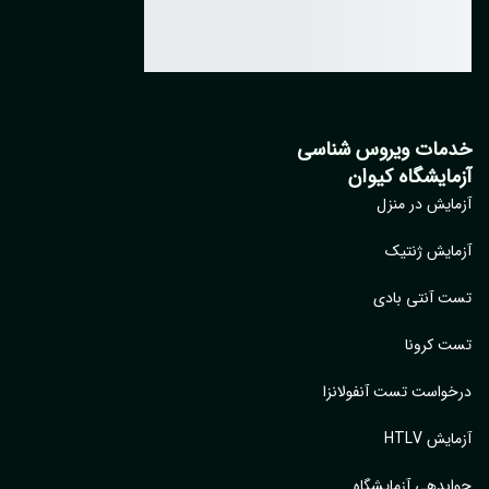
مات ویروس شناسی
مایشگاه کیوان
ایش در منزل
ایش ژنتیک
 آنتی بادی
 کرونا
واست تست آنفولانزا
یش HTLV
بدهی آزمایشگاه