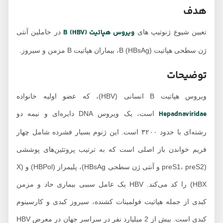
هدف
ویروس هپاتیت B (HBV)
تعیین شیوع ژنوتیپ های
در حاملین آنتی
ژن سطحی هپاتیت B (HBsAg)، بیماران هپاتیت B مزمن و سیروز.
توضیحات
ویروس هپاتیت B انسانی (HBV)، که عضو اولیه خانواده
Hepadnaviridae
است، یک ویروس DNA دایره‌ای و نیمه دو
رشته‌ای با حدود ۳۲۰۰ است. این ژنوم بسیار فشرده شامل چهار
فریم خواندن باز اصلی است که به ترتیب پروتئین‌های پوششی
(preS1، preS2 و آنتی ژن سطحی HBsAg)، پلیمراز (HBPol) و (X
(HBX را کد می‌کند. HBV یک عامل سببی بیماری حاد و مزمن
کبدی از جمله هپاتیت فولمینات کشنده، سیروز کبدی و کارسینوم
کبدی است. بیش از 2 میلیارد نفر در سراسر جهان در معرض HBV