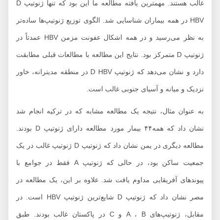
غالب هستند. مهمترین یافته مطالعه ما این بود که تنها ژنوتیپ D
HBV در همه بیماران شناسایی شد. الگوی توزیع ژنوتیپ‌ها ساده‌تر
به نظر می‌رسید و در همه اشکال عفونت مزمن HBV عمدتاً در
ژنوتیپ D متمرکز بود. نتایج این مطالعه با مطالعات قبلی مطابقت
دارد و نشان می‌دهد که ژنوتیپ D HBV در منطقه مدیترانه، خاور
نزدیک و میانه و آسیای جنوبی غالب است.
به عنوان مثال، نتیجه یک مطالعه مشابه که در ترکیه انجام شد
نشان داد که همه۴۴ بیمار مورد مطالعه دارای ژنوتیپ D بودند.
مطالعه دیگری در یمن نشان داد که ژنوتیپ D ژنوتیپ غالب در یک
جمعیت ساکن بود، در حالی که ژنوتیپ A فقط در جوامع با
پیوندهای آفریقایی مداوم یافت شد. علاوه بر این، یک مطالعه در
مصر نشان داد که ژنوتیپ D شایع‌ترین ژنوتیپ HBV است. در
مقابل، ژنوتیپ‌های A ، B و C در پاکستان غالب بودند. طبق