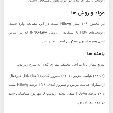
ژنوتیپ با بیماری کبدی در ایران هنوز نامشخص است.
مواد و روش ها
در مجموع ۱۰۹ بیمار HBsAg مثبت در این مطالعه وارد شدند.
ژنوتیپ‌های HBV با استفاده از روش INNO-LiPA که بر اساس
اصل هیبریداسیون معکوس است، تعیین شد.
یافته ها
توزیع بیماران با مراحل مختلف بیماری کبدی به شرح زیر بود:
(۴/٪۸۶) هپاتیت مزمن، (۱۰٪) سیروز کبدی (۷/۲%) ناقل غیرفعال.
از بیماران هپاتیت مزمن و سیروز کبدی، ۴/۲۶ درصد HBeAg مثبت
و ۷۰ درصد HBeAg منفی بودند. ژنوتیپ D تنها نوع شناسایی شده
در همه بیماران بود.