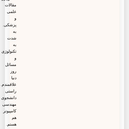
مقالات
علمی
و
پزشکی.
به
شدت
به
تکنولوژی
و
مسائل
روز
دنیا
علاقمندم.
راستی
دانشجوی
مهندسی
کامپیوتر
هم
هستم.