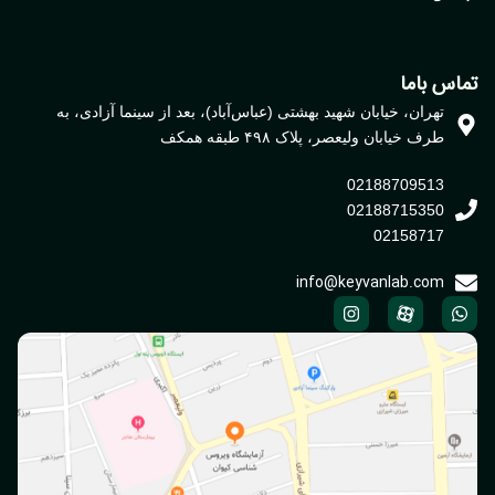
اس باما
تهران، خیابان شهید بهشتی (عباس‌آباد)، بعد از سینما آزادی، به
طرف خیابان ولیعصر، پلاک ۴۹۸ طبقه همکف
02188709513
02188715350
02158717
info@keyvanlab.com