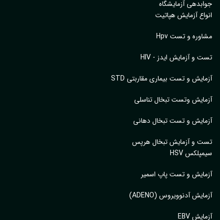
بدهی آزمایشگاه
اع آزمایش هپاتیت
وره و تست Hpv
 و آزمایش ایدز - HIV
ایش و تست بیماری مقاربتی STD
ایش وتست تبخال تناسلی
ایش و تست تبخال دهانی
ت و آزمایش تبخال هرپس
پلکس HSV
ایش و تست پاپ اسمیر
ایش آدنوویروس (ADENO)
یش EBV