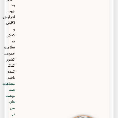
به
جهت
افزایش
آگاهی
و
کمک
به
سلامت
عمومی
کشور
کمک
کننده
باشه.
مشاهده
همه
نوشته
های
من
در