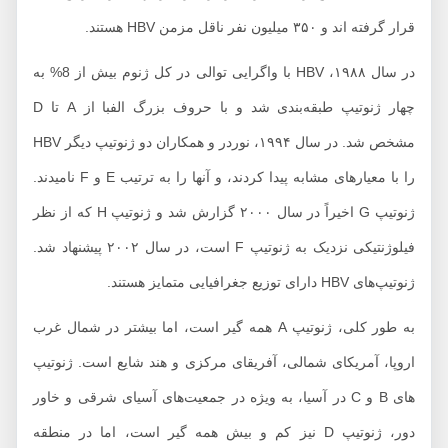
قرار گرفته اند و ۳۵۰ میلیون نفر ناقل مزمن HBV هستند.
در سال ۱۹۸۸، HBV با واگرایی توالی در کل ژنوم بیش از 8% به
چهار ژنوتیپ طبقه‌بندی شد و با حروف بزرگ الفبا از A تا D
مشخص شد. در سال ۱۹۹۴، نوردر و همکاران دو ژنوتیپ دیگر HBV
را با معیارهای مشابه پیدا کردند، و آنها را به ترتیب E و F نامیدند.
ژنوتیپ G اخیراً در سال ۲۰۰۰ گزارش شد و ژنوتیپ H که از نظر
فیلوژنتیکی نزدیک به ژنوتیپ F است، در سال ۲۰۰۲ پیشنهاد شد.
ژنوتیپ‌های HBV دارای توزیع جغرافیایی متمایز هستند.
به طور کلی، ژنوتیپ A همه گیر است، اما بیشتر در شمال غرب
اروپا، آمریکای شمالی، آفریقای مرکزی و هند شایع است. ژنوتیپ
های B و C در آسیا، به ویژه در جمعیت‌های آسیای شرقی و خاور
دور، ژنوتیپ D نیز کم و بیش همه گیر است، اما در منطقه