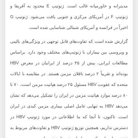
مدیترانه و خاورمیانه غالب است. ژنوتیپ E محدود به آفریقا و
ژنوتیپ F در آمریکای مرکزی و جنوبی یافت می‌شود. ژنوتیپ G
اخیراً در فرانسه و آمریکای شمالی شناسایی شده است.
گزارش شده است که تفاوت‌های قابل توجهی در ویژگی‌های بالینی
و ویروسی بین بیماران با ژنوتیپ‌های مختلف وجود دارد. براساس
مطالعات ایرانی، بیش از ۳۵ درصد از ایرانیان در معرض HBV
بوده‌اند و تقریباً ۲ درصد ناقلان مزمن هستند. در مقایسه با ایالات
متحده که عفونت HBV مسئول ۲۵ درصد هپاتیت مزمن است، ۷۰ تا
۸۰ درصد موارد هپاتیت مزمن در ایران را تشکیل می‌دهد که نشان
می‌دهد HBV به تنهایی عامل اصلی بیماری مزمن کبدی در ایران
است. تاکنون، تا آنجا که ما اطلاعاتی در مورد ژنوتیپ HBV در
دسترس نداریم، همچنین توزیع ژنوتیپ HBV و تفاوت‌های مربوط به