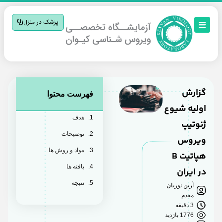
پزشک در منزل
گزارش
فهرست محتوا
اولیه شیوع
هدف
ژنوتیپ
توضیحات
ویروس
مواد و روش ها
هپاتیت B
یافته ها
در ایران
نتیجه
آرین نوریان
مقدم
3 دقیقه
1776 بازدید