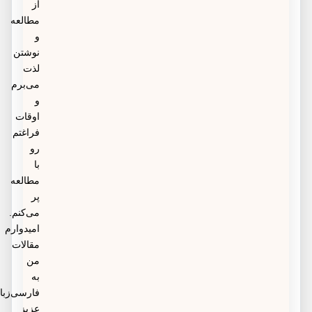
از
مطالعه
و
نوشتن
لذت
می‌برم
و
اوقات
فراغتم
رو
با
مطالعه
پر
می‌کنم.
امیدوارم
مقالات
من
به
فارسی‌زبانان
عزیز