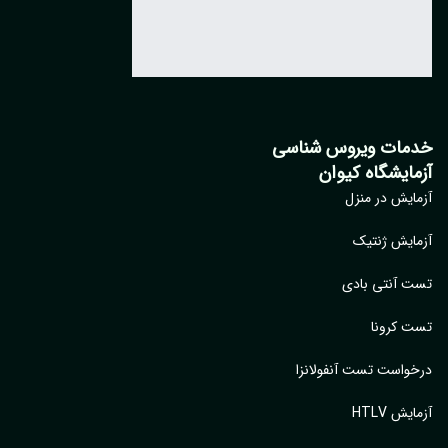
مات ویروس شناسی
مایشگاه کیوان
ایش در منزل
ایش ژنتیک
 آنتی بادی
 کرونا
واست تست آنفولانزا
یش HTLV