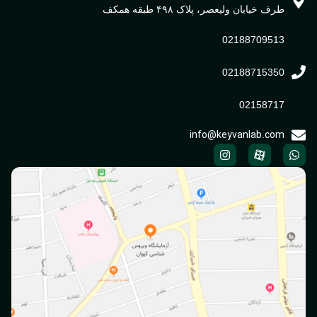
طرف خیابان ولیعصر، پلاک ۴۹۸ طبقه همکف
02188709513
02188715350
02158717
info@keyvanlab.com