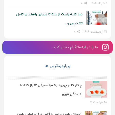
2 خرداد 1404
0
درد کلیه راست از علت تا درمان: راهنمای کامل
تشخیص و…
31 اردیبهشت 1404
0
ما را در اینستاگرام دنبال کنید
پربازدیدترین ها
چکار کنم پریود بشم؟ معرفی 12 باز کننده
قاعدگی قوی
28 مرداد 1401
آموزش رابطه جنسی؛ گام به گام اولین رابطه