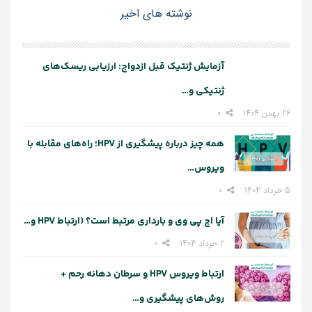
نوشته های اخیر
آزمایش ژنتیک قبل ازدواج: ارزیابی ریسک‌های
ژنتیکی و…
26 بهمن 1404
0
همه چیز درباره پیشگیری از HPV؛ راه‌های مقابله با
ویروس…
5 خرداد 1404
0
آیا اچ پی وی و بارداری مرتبط است؟ (ارتباط HPV و…
2 خرداد 1404
0
ارتباط ویروس HPV و سرطان دهانه رحم +
روش‌های پیشگیری و…