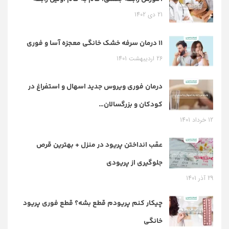
21 دی 1402
11 درمان سرفه خشک خانگی معجزه آسا و فوری
26 اردیبهشت 1401
درمان فوری ویروس جدید اسهال و استفراغ در
کودکان و بزرگسالان…
12 خرداد 1401
عقب انداختن پریود در منزل + بهترین قرص
جلوگیری از پریودی
29 آذر 1401
چیکار کنم پریودم قطع بشه؟ قطع فوری پریود
خانگی