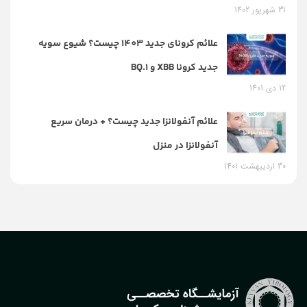
31 شهریور 1402
علائم کرونای جدید 1403 چیست؟ شیوع سویه
جدید کرونا XBB و BQ.1
12 دی 1401
علائم آنفولانزا جدید چیست؟ + درمان سریع
آنفولانزا در منزل
30 اردیبهشت 1401