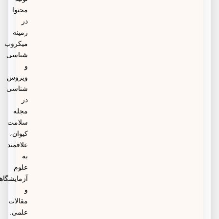
داروهای آمفوتریسین B، ایزاوکونازول، پوزاکونازول
محتوا
ممکن است برای این بیماری مفید باشد.
در
زمینه
این داروها از طریق تزریق درون سیاهرگی وارد بدن
میکروب
شده یا به صورت قرص مصرف می‌شوند. و حتما باید
شناسی
و
تحت نظر پزشک متخصص تجویز و مصرف شود.
ویروس
شناسی
در
مجله
سلامت
کیوان،
علاقمند
به
علوم
آزمایشگاهی
و
مقالات
علمی.