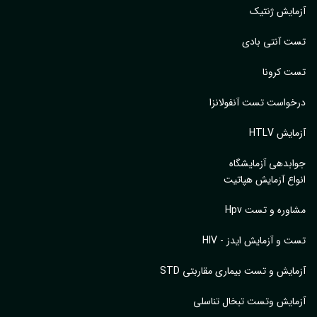
ایش ژنتیک
 آنتی بادی
 کرونا
واست تست آنفولانزا
یش HTLV
بدهی آزمایشگاه
اع آزمایش هپاتیت
وره و تست Hpv
 و آزمایش ایدز - HIV
ایش و تست بیماری مقاربتی STD
ایش وتست تبخال تناسلی