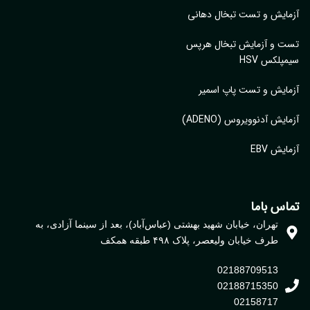
ایش و تست تبخال دهانی
ت و آزمایش تبخال هرپس
پلکس HSV
ایش و تست پاپ اسمیر
ایش آدنوویروس (ADENO)
یش EBV
اس باما
تهران، خیابان شهید بهشتی (عباس‌آباد)، بعد از سینما آزادی، به
طرف خیابان ولیعصر، پلاک ۴۹۸ طبقه همکف
02188709513
02188715350
02158717