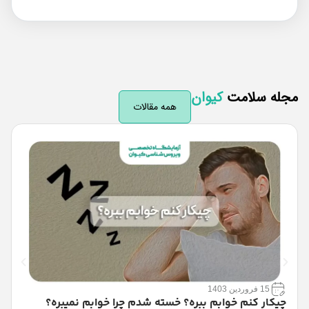
له سلامت
کیوان
همه مقالات
15 فروردین 1403
چیکار کنم خوابم ببره؟ خسته شدم چرا خوابم نمیبره؟
ب