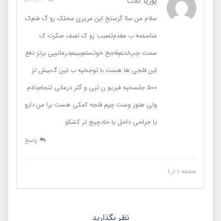
پوریا
گفت
سلام من ساا گزستخ این مریزی محلک رو گ فتم‌ک
مناسفمه ب مغذم‌تصبب زو ک نصف صکرت ک
سمت چپ‌لدنم‌فاجخ خوتستم‌ببینم‌درمانبپی برتز دفع
این فلجی ها هست با توجخپه ب تین گ‌بیش تز
۵۰۰ جلسخپه فیزیو ن تپی و گتر درمانی تنجام‌دادم
ولی هنوز وست چپم فلجه کمکی هست برا من دارو
یا جراحی داحل یا حادچپج تر کشکو
پاسخ
صفحه 1 از 1
نظر بگذارید