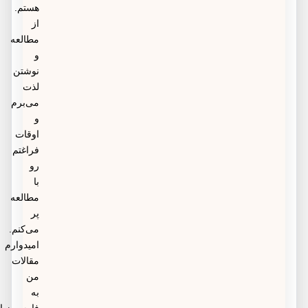
هستم.
از
مطالعه
و
نوشتن
لذت
می‌برم
و
اوقات
فراغتم
رو
با
مطالعه
پر
می‌کنم.
امیدوارم
مقالات
من
به