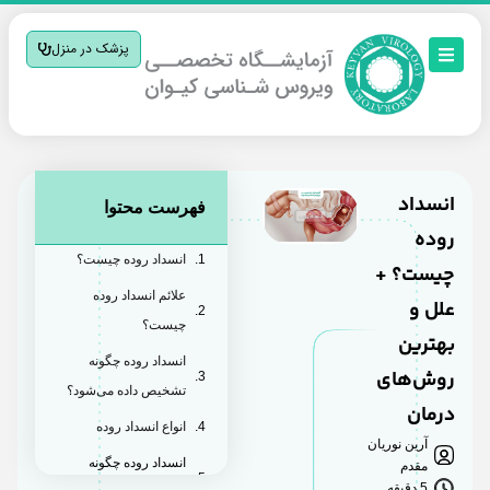
پزشک در منزل
انسداد
فهرست محتوا
روده
انسداد روده چیست؟
چیست؟ +
علائم انسداد روده
علل و
چیست؟
بهترین
انسداد روده چگونه
روش‌های
تشخیص داده می‌شود؟
درمان
انواع انسداد روده
آرین نوریان
انسداد روده چگونه
مقدم
5 دقیقه