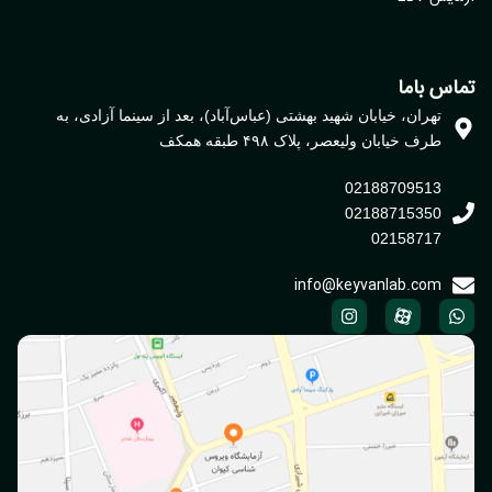
اس باما
تهران، خیابان شهید بهشتی (عباس‌آباد)، بعد از سینما آزادی، به
طرف خیابان ولیعصر، پلاک ۴۹۸ طبقه همکف
02188709513
02188715350
02158717
info@keyvanlab.com