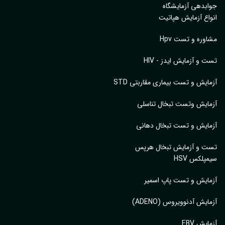
بدهی آزمایشگاه
اع آزمایش هپاتیت
وره و تست Hpv
 و آزمایش ایدز - HIV
ایش و تست بیماری مقاربتی STD
ایش وتست تبخال تناسلی
ایش و تست تبخال دهانی
ت و آزمایش تبخال هرپس
پلکس HSV
ایش و تست پاپ اسمیر
ایش آدنوویروس (ADENO)
یش EBV