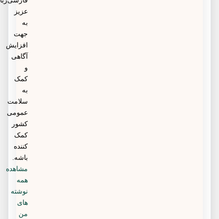
فارسی‌زبانان
عزیز
به
جهت
افزایش
آگاهی
و
کمک
به
سلامت
عمومی
کشور
کمک
کننده
باشه.
مشاهده
همه
نوشته
های
من