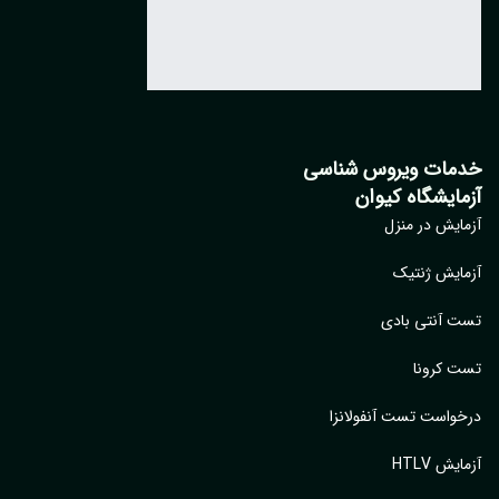
مات ویروس شناسی
مایشگاه کیوان
ایش در منزل
ایش ژنتیک
 آنتی بادی
 کرونا
واست تست آنفولانزا
یش HTLV