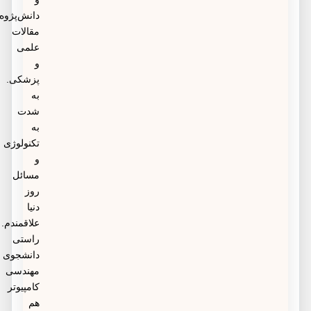
دانش‌پژوه
مقالات
علمی
و
پزشکی.
به
شدت
به
تکنولوژی
و
مسائل
روز
دنیا
علاقمندم.
راستی
دانشجوی
مهندسی
کامپیوتر
هم