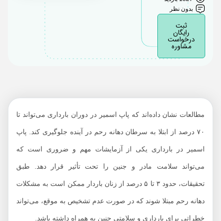
بدون نظر
پاپ اسمیر در بارداری
ثبت
روش‌های انجام پاپ
رایگان
درخواست
اسمیر در دوران بارداری
مشاوره
و تفاوت‌های آن با حالت
معمول
نکات مهم پیش از پاپ
اسمیر در دوران بارداری
عوارض احتمالی تست
مطالعات نشان داده‌اند که پاپ اسمیر در دوران بارداری می‌تواند تا
پاپ اسمیر در بارداری
۷۰ درصد از ابتلا به سرطان دهانه رحم در آینده جلوگیری کند. پاپ
اهمیت انجام پاپ اسمیر
اسمیر در بارداری یکی از آزمایشات مهم و ضروری است که
در زمان بارداری در
می‌تواند سلامت مادر و جنین را تحت تأثیر قرار دهد. طبق
مراکز معتبر
تحقیقات، حدود ۳ تا ۵ درصد از زنان باردار ممکن است به مشکلات
در نهایت؛ اهمیت دادن به
پاپ اسمیر در بارداری
دهانه رحم مبتلا شوند که در صورت عدم تشخیص به موقع، می‌تواند
خطراتی برای بارداری و سلامتی جنین به همراه داشته باشد.