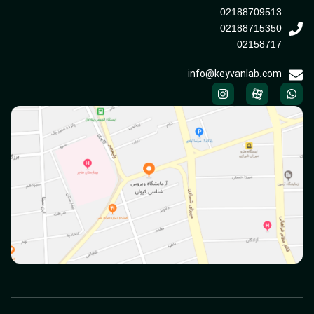
02188709513
02188715350
02158717
info@keyvanlab.com