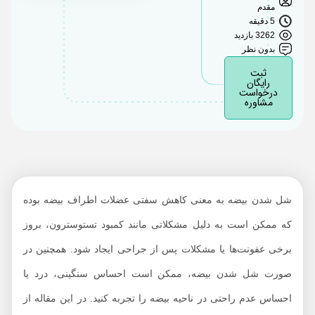
درمان شل شدن بیضه‌
مقدم
ها
5 دقیقه
3262 بازدید
چگونه از افتادگی بیض‎ه‌
بدون نظر
ها جلوگیری کنیم؟
ثبت
رایگان
درخواست
مشاوره
شل شدن بیضه به معنی کاهش سفتی عضلات اطراف بیضه بوده
که ممکن است به دلیل مشکلاتی مانند کمبود تستوسترون، بروز
برخی عفونت‌ها یا مشکلات پس از جراحی ایجاد شود. همچنین در
صورت شل شدن بیضه، ممکن است احساس سنگینی، درد یا
احساس عدم راحتی در ناحیه بیضه را تجربه کنید. در این مقاله از