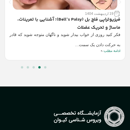
19 اردیبهشت 1404
ک
فیزیوتراپی فلج بل (Bell’s Palsy)؛ آشنایی با تمرینات،
ک
ماساژ و تحریک عضلات
ت
فکر کنید روزی از خواب بیدار شوید و ناگهان متوجه شوید که قادر
ا
به حرکت دادن یک سمت…
ادامه مطلب