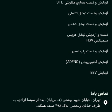
ایش و تست بیماری مقاربتی STD
ایش وتست تبخال تناسلی
ایش و تست تبخال دهانی
ت و آزمایش تبخال هرپس
پلکس HSV
ایش و تست پاپ اسمیر
ایش آدنوویروس (ADENO)
یش EBV
اس باما
تهران، خیابان شهید بهشتی (عباس‌آباد)، بعد از سینما آزادی، به
طرف خیابان ولیعصر، پلاک ۴۹۸ طبقه همکف