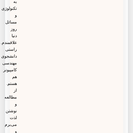
به
تکنولوژی
و
مسائل
روز
دنیا
علاقمندم.
راستی
دانشجوی
مهندسی
کامپیوتر
هم
هستم.
از
مطالعه
و
نوشتن
لذت
می‌برم
و