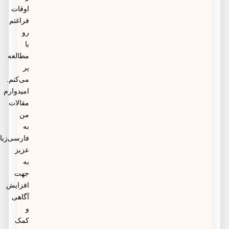
اوقات
فراغتم
رو
با
مطالعه
پر
می‌کنم.
امیدوارم
مقالات
من
به
فارسی‌زبانان
عزیز
به
جهت
افزایش
آگاهی
و
کمک