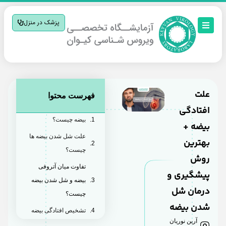
پزشک در منزل
علت
فهرست محتوا
افتادگی
بیضه چیست؟
بیضه‌‌ +
علت شل شدن بیضه ها
بهترین
چیست؟
روش
تفاوت میان آتروفی
پیشگیری و
بیضه و شل شدن بیضه
درمان شل
چیست؟
شدن بیضه
تشخیص افتادگی بیضه
آرین نوریان