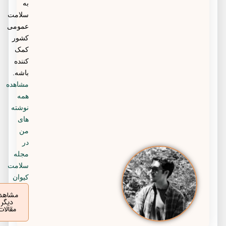
به
سلامت
عمومی
کشور
کمک
کننده
باشه.
مشاهده
همه
نوشته
های
من
در
مجله
سلامت
کیوان
مشاهده
دیگر
مقالات