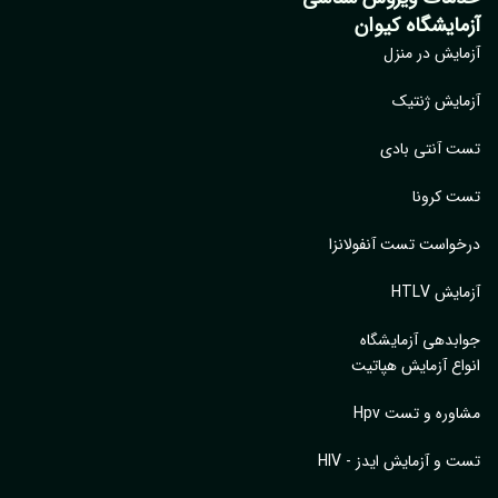
مایشگاه کیوان
ایش در منزل
ایش ژنتیک
 آنتی بادی
 کرونا
واست تست آنفولانزا
یش HTLV
بدهی آزمایشگاه
اع آزمایش هپاتیت
وره و تست Hpv
 و آزمایش ایدز - HIV