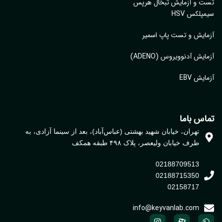
ت و آزمایش تبخال هرپس
پلکس HSV
ایش و تست پاپ اسمیر
ایش آدنوویروس (ADENO)
یش EBV
اس باما
تهران، خیابان شهید بهشتی (عباس‌آباد)، بعد از سینما آزادی، به
طرف خیابان ولیعصر، پلاک ۴۹۸ طبقه همکف
02188709513
02188715350
02158717
info@keyvanlab.com