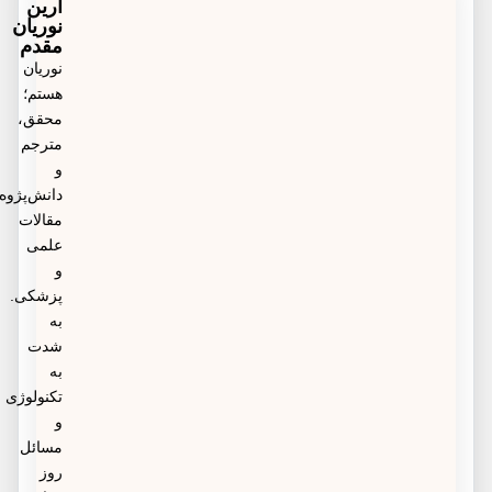
2. مصرف میوه و سبزیجات
آرین
نمک زیادی است، می‌باشد.
نوریان
3. کاهش نمک در وعده‌های غذایی
مقدم
نوریان
4. کاهش اضافه وزن
هستم؛
محقق،
مترجم
و
دانش‌پژوه
مقالات
علمی
و
پزشکی.
به
شدت
به
تکنولوژی
و
مسائل
روز