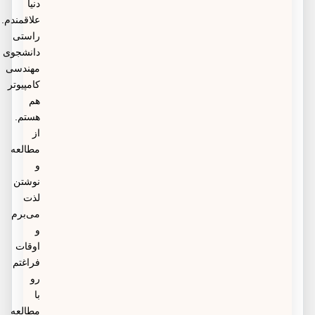
دنیا
علاقمندم.
راستی
دانشجوی
مهندسی
کامپیوتر
هم
هستم.
از
مطالعه
و
نوشتن
لذت
می‌برم
و
اوقات
فراغتم
رو
با
مطالعه