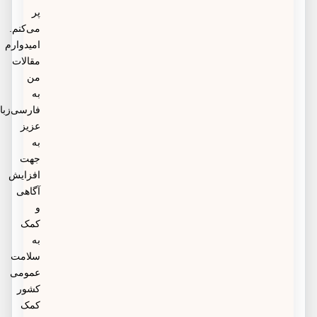
پر
می‌کنم.
امیدوارم
مقالات
من
به
فارسی‌زبانان
عزیز
به
جهت
افزایش
آگاهی
و
کمک
به
سلامت
عمومی
کشور
کمک