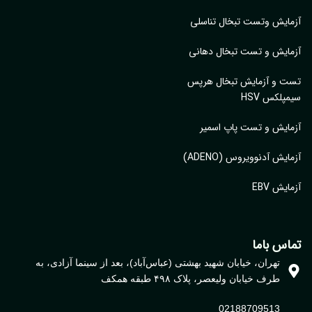
ایش وتست تبخال تناسلی
ایش و تست تبخال دهانی
ت و آزمایش تبخال هرپس
پلکس HSV
ایش و تست پاپ اسمیر
ایش آدنوویروس (ADENO)
یش EBV
اس باما
تهران، خیابان شهید بهشتی (عباس‌آباد)، بعد از سینما آزادی، به
طرف خیابان ولیعصر، پلاک ۴۹۸ طبقه همکف
02188709513