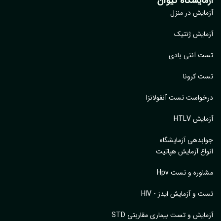
مایشگاه کیوان
ایش در منزل
ایش ژنتیک
 آنتی بادی
 کرونا
واست تست آنفولانزا
یش HTLV
بدهی آزمایشگاه
اع آزمایش هپاتیت
وره و تست Hpv
 و آزمایش ایدز - HIV
ایش و تست بیماری مقاربتی STD