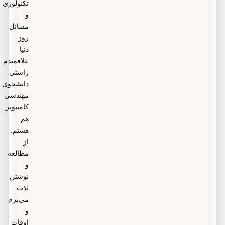
تکنولوژی
و
مسائل
روز
دنیا
علاقمندم.
راستی
دانشجوی
مهندسی
کامپیوتر
هم
هستم.
از
مطالعه
و
نوشتن
لذت
می‌برم
و
اوقات