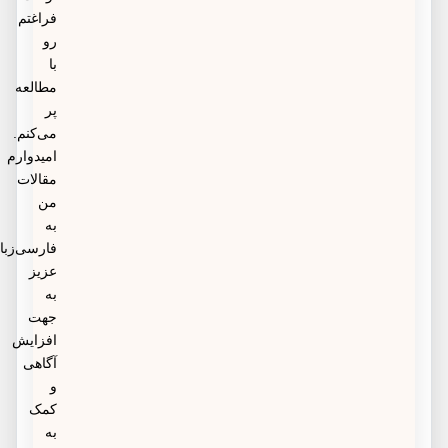
فراغتم
رو
با
مطالعه
پر
می‌کنم.
امیدوارم
مقالات
من
به
فارسی‌زبانان
عزیز
به
جهت
افزایش
آگاهی
و
کمک
به