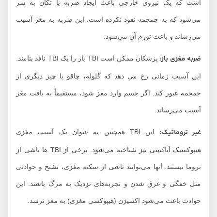
است که یک نیروی خارجی باعث ایجاد ضربه یا تکان به سر
می‌شود که به جمجمه نفوذ نکرده است. این ضربه به مغز آسیب
می‌رساند و باعث تورم آن می‌شود.
ضربه مغزی
باز:
پزشکان ممکن است TBI باز را یک TBI نافذ بنامند.
این آسیب زمانی رخ می دهد که گلوله، چاقو یا چیز دیگری از
جمجمه عبور کند. اگر جسم وارد مغز شود، مستقیماً به بافت مغز
آسیب می‌رساند.
غیر تروماتیک:
این TBI همچنین به عنوان یک آسیب مغزی
هیپوکسیک آناکسی نیز شناخته می‌شود. برخی از TBI ها ناشی از
تروما نیستند. آنها می‌توانند ناشی از سکته مغزی، تشنج و حوادثی
مثل خفگی و غرق شدن و تجربه‌های نزدیک به مرگ باشند. این
حوادث باعث می‌شود اکسیژن (هیپوکسی مغزی) به مغز نرسد.