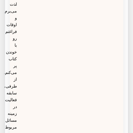
لذت
می‌برم
و
اوقات
فراغتم
رو
با
خوندن
کتاب
پر
می‌کنم.
از
طرفی،
سابقه
فعالیت
در
زمینه
مسائل
مربوط