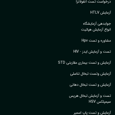
واست تست آنفولانزا
یش HTLV
بدهی آزمایشگاه
اع آزمایش هپاتیت
وره و تست Hpv
 و آزمایش ایدز - HIV
ایش و تست بیماری مقاربتی STD
ایش وتست تبخال تناسلی
ایش و تست تبخال دهانی
ت و آزمایش تبخال هرپس
پلکس HSV
ایش و تست پاپ اسمیر