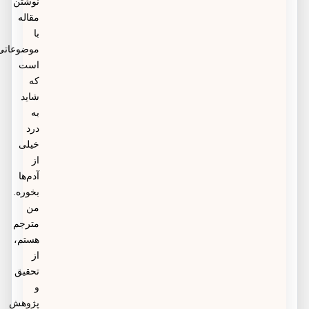
نوشتن
مقاله
با
موضوعاتی
است
که
شاید
به
درد
خیلی
از
آدم‌ها
بخوره.
من
مترجم
هستم،
از
تحقیق
و
پژوهش