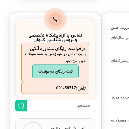
افرادی که به کلینیک درد مراجعه می
کنند چه کسانی هستند؟
راه های درمانی کلینیک درد چیست؟
‌روند. طبق
تماس با آزمایشکاه تخصصی
ب در سال‌های
هزینه کلینیک درد چگونه است؟
ویروس شناسی کیوان
درخواست رایگان مشاوره آنلاین
اعضای تشکیل دهنده کلینیک درد چه
با یک تماس در هومژانس به همه سوالات
کسانی هستند؟
پیشرفته‌ای
خود پاسخ دهید.
کلینیک درد؛ درمان‌های هدفمند و مؤثر
ثبت رایگان درخواست
تلفن:
021-58717
ت به مرور
 معمولا به
میزان پیشرفت مطالعه