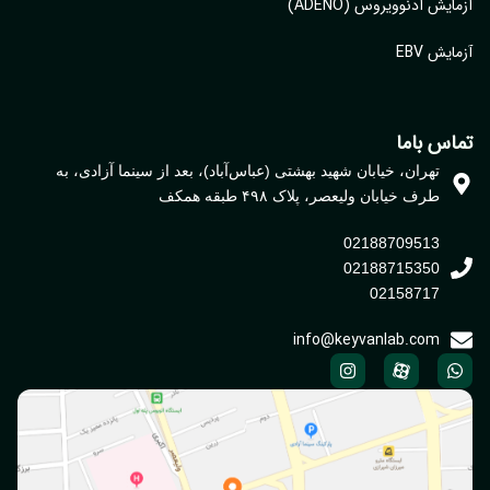
ایش آدنوویروس (ADENO)
یش EBV
اس باما
تهران، خیابان شهید بهشتی (عباس‌آباد)، بعد از سینما آزادی، به
طرف خیابان ولیعصر، پلاک ۴۹۸ طبقه همکف
02188709513
02188715350
02158717
info@keyvanlab.com