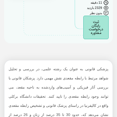
11 دقیقه
چرا همه موارد رابطه
2329 بازدید
بدون نظر
مقعدی قابل تشخیص
نیستند؟
ثبت
رایگان
درخواست
شواهد رابطه مقعدی تا
مشاوره
چه مدت قابل تشخیص
است؟
آیا در آزمایش ازدواج
رابطه مقعدی مشخص
می شود؟
پزشکی قانونی به عنوان یک رشته علمی، در بررسی و تحلیل
باورهای نادرست درباره
شواهد مرتبط با رابطه مقعدی نقش مهمی دارد. پزشکان قانونی با
تشخیص پزشکی قانونی
بررسی آثار فیزیکی و آسیب‌های واردشده به ناحیه مقعد، می
و رابطه مقعدی
توانند وجود رابطه مقعدی را تایید کنند. تحقیقات دانشگاه برکلی
در نهایت؛ پزشک قانونی
بهترین راه تشخیص
واقع در کالیفرنیا در راستای پزشک قانونی و تشخیص رابطه مقعدی
نشان می‌دهد که، حدود 30 تا 35 درصد از زنان و 26 درصد از