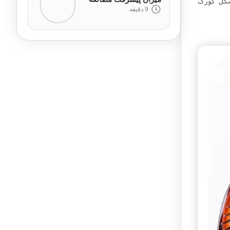
 شکل کورک
9 دقیقه