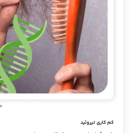
و
کم کاری تیروئید