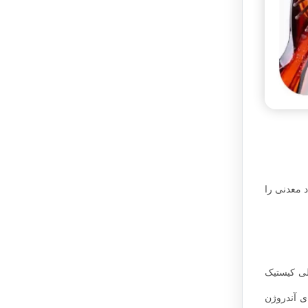
د معدنی را
لی کیستیک
هورمون های آندروژن