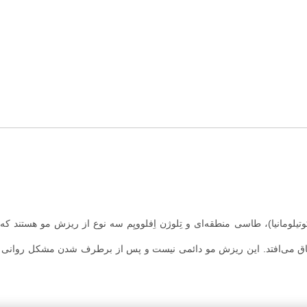
تیلومانیا)، طاسی منطقه‌ای و تِلوژن اِفلوویِم سه نوع از ریزش مو هستند که
اق می‌افتد. این ریزش مو دائمی نیست و پس از برطرف شدن مشکل روانی ف