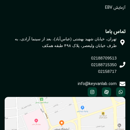
یش EBV
اس باما
تهران، خیابان شهید بهشتی (عباس‌آباد)، بعد از سینما آزادی، به
طرف خیابان ولیعصر، پلاک ۴۹۸ طبقه همکف
02188709513
02188715350
02158717
info@keyvanlab.com