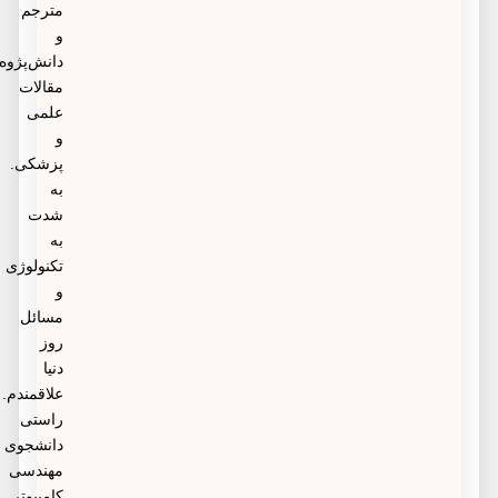
مترجم
و
دانش‌پژوه
مقالات
علمی
و
پزشکی.
به
شدت
به
تکنولوژی
و
مسائل
روز
دنیا
علاقمندم.
راستی
دانشجوی
مهندسی
کامپیوتر