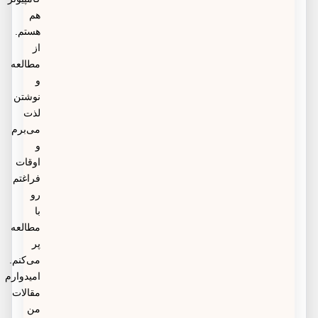
هم
هستم.
از
مطالعه
و
نوشتن
لذت
می‌برم
و
اوقات
فراغتم
رو
با
مطالعه
پر
می‌کنم.
امیدوارم
مقالات
من