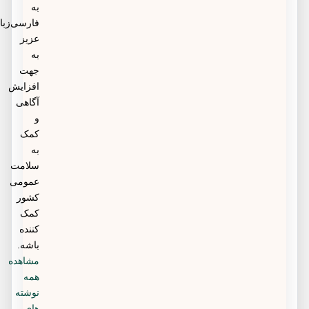
به
فارسی‌زبانان
عزیز
به
جهت
افزایش
آگاهی
و
کمک
به
سلامت
عمومی
کشور
کمک
کننده
باشه.
مشاهده
همه
نوشته
های