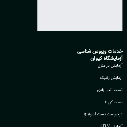
مات ویروس شناسی
مایشگاه کیوان
ایش در منزل
ایش ژنتیک
 آنتی بادی
 کرونا
واست تست آنفولانزا
یش HTLV