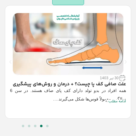
ب
30 تیر 1403
ب
علت صافی کف پا چیست؟ + درمان و روش‌های پیشگیری
همه افراد در بدو تولد دارای کف پای صاف هستند. در سن 6
ع
ا
سالگی، معمولاً قوس‌ها شکل می‌گیرند….
ادامه مطلب