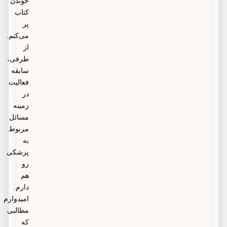
خوندن
کتاب
پر
می‌کنم.
از
طرفی،
سابقه
فعالیت
در
زمینه
مسائل
مربوط
به
پزشکی
رو
هم
دارم.
امیدوارم
مطالبی
که