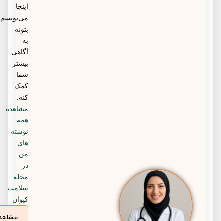
اینجا
می‌نویسم
بتونه
به
آگاهی
بیشتر
شما
کمک
کنه.
مشاهده
همه
نوشته
های
من
در
مجله
سلامت
کیوان
مشاهده