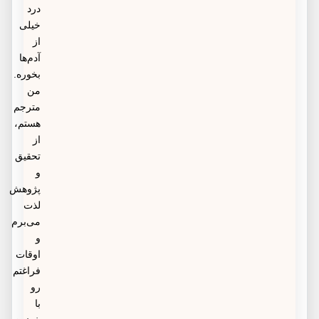
درد
خیلی
از
آدم‌ها
بخوره.
من
مترجم
هستم،
از
تحقیق
و
پژوهش
لذت
می‌برم
و
اوقات
فراغتم
رو
با