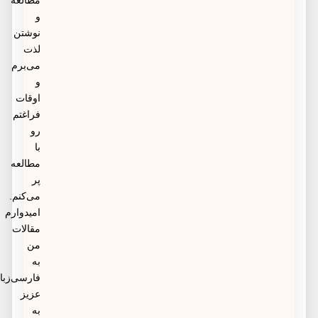
مطالعه
و
نوشتن
لذت
می‌برم
و
اوقات
فراغتم
رو
با
مطالعه
پر
می‌کنم.
امیدوارم
مقالات
من
به
فارسی‌زبانان
عزیز
به