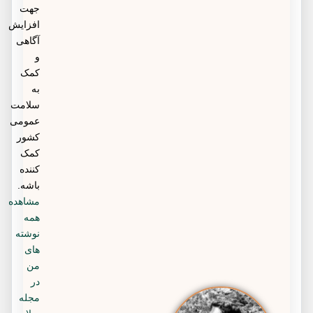
جهت
افزایش
آگاهی
و
کمک
به
سلامت
عمومی
کشور
کمک
کننده
باشه.
مشاهده
همه
نوشته
های
من
در
مجله