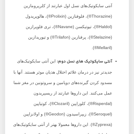
آنتی سایکوتیک‌های نسل اول عبارتند از کلرپرومازین
(Thorazine®)، فلوفنازین (Prolixin®)، هالوپریدول
(Haldol®)، تیوتیکسن (Navane®)، تری فلوپرازین
(Stelazine®)، پرفنازین (Trilafon®) و تیوریدازین
(Mellaril®).
آنتی سایکوتیک های نسل دوم:
این آنتی سایکوتیک‌های
جدیدتر نیز در درمان علائم اختلال هذیان موثر هستند. آنها با
مسدود کردن گیرنده‌های دوپامین و سروتونین در مغز شما
عمل می‌کنند. این داروها عبارتند از ریسپریدون
(Risperdal®)، کلوزاپین (Clozaril®)، کوتیاپین
(Seroquel®)، زیپراسیدون (Geodon®) و اولانزاپین
(Zyprexa®). این داروها معمولا بهتر از آنتی سایکوتیک‌های