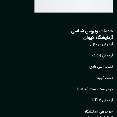
مات ویروس شناسی
مایشگاه کیوان
ایش در منزل
ایش ژنتیک
 آنتی بادی
 کرونا
واست تست آنفولانزا
یش HTLV
بدهی آزمایشگاه