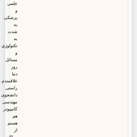
علمی
و
پزشکی.
به
شدت
به
تکنولوژی
و
مسائل
روز
دنیا
علاقمندم.
راستی
دانشجوی
مهندسی
کامپیوتر
هم
هستم.
از