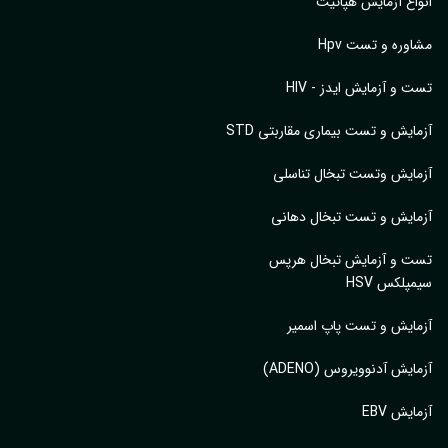
اع آزمایش هپاتیت
وره و تست Hpv
 و آزمایش ایدز - HIV
ایش و تست بیماری مقاربتی STD
ایش وتست تبخال تناسلی
ایش و تست تبخال دهانی
ت و آزمایش تبخال هرپس
پلکس HSV
ایش و تست پاپ اسمیر
ایش آدنوویروس (ADENO)
یش EBV