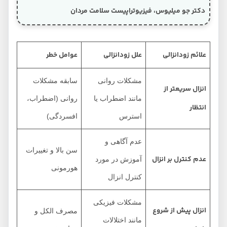
دکتر جو میلیوس، فیزیوتراپیست سلامت مردان
علائم زودانزالی
علل زودانزالی
عوامل خطر
مشکلات روانی
سابقه مشکلات
انزال سریعتر از
مانند اضطراب یا
روانی (اضطراب،
انتظار
استرس
افسردگی)
عدم آگاهی و
سن بالا و تغییرات
عدم کنترل بر انزال
آموزش در مورد
هورمونی
کنترل انزال
مشکلات فیزیکی
انزال پیش از شروع
مصرف الکل و
مانند اختلالات