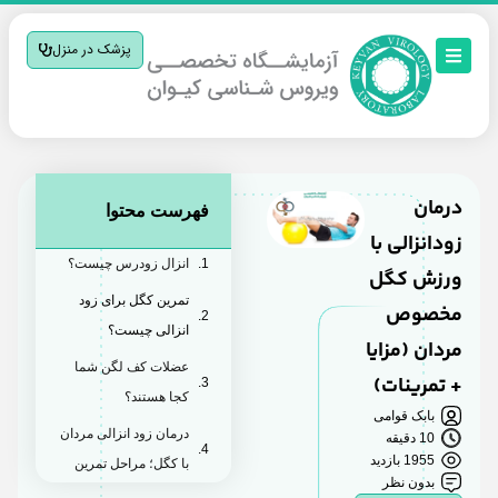
پزشک در منزل
درمان
فهرست محتوا
زودانزالی با
انزال زودرس چیست؟
ورزش کگل
تمرین کگل برای زود
مخصوص
انزالی چیست؟
مردان (مزایا
عضلات کف لگن شما
+ تمرینات)
کجا هستند؟
بابک قوامی
درمان زود انزالی مردان
10 دقیقه
1955 بازدید
با کگل؛ مراحل تمرین
بدون نظر