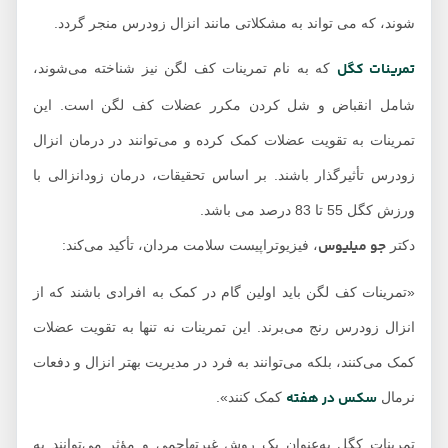
شوند، که می‌ تواند به مشکلاتی مانند انزال زودرس منجر گردد.
تمرینات کگل
که به نام تمرینات کف لگن نیز شناخته می‌شوند،
شامل انقباض و شل کردن مکرر عضلات کف لگن است. این
تمرینات به تقویت عضلات کمک کرده و می‌توانند در درمان انزال
زودرس تأثیرگذار باشند. بر اساس تحقیقات، درمان زودانزالی با
ورزش کگل 55 تا 83 درصد می باشد.
جو میلیوس
دکتر
، فیزیوتراپیست سلامت مردان، تأکید می‌کند:
«تمرینات کف لگن باید اولین گام در کمک به افرادی باشند که از
انزال زودرس رنج می‌برند. این تمرینات نه تنها به تقویت عضلات
کمک می‌کنند، بلکه می‌توانند به فرد در مدیریت بهتر انزال و دفعات
سکس در هفته
نرمال
کمک کنند».
تمرینات کگل به‌عنوان یک روش غیرتهاجمی و مؤثر می‌توانند به