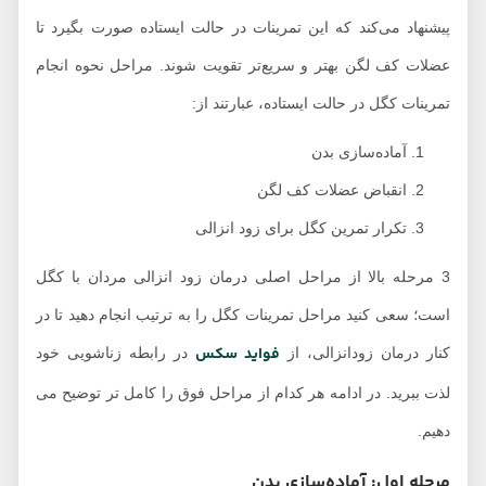
پیشنهاد می‌کند که این تمرینات در حالت ایستاده صورت بگیرد تا
عضلات کف لگن بهتر و سریع‌تر تقویت شوند. مراحل نحوه انجام
تمرینات کگل در حالت ایستاده، عبارتند از:
آماده‌سازی بدن
انقباض عضلات کف لگن
تکرار تمرین کگل برای زود انزالی
3 مرحله بالا از مراحل اصلی درمان زود انزالی مردان با کگل
است؛ سعی کنید مراحل تمرینات کگل را به ترتیب انجام دهید تا در
فواید سکس
کنار درمان زودانزالی، از
در رابطه زناشویی خود
لذت ببرید. در ادامه هر کدام از مراحل فوق را کامل تر توضیح می
دهیم.
مرحله اول: آماده‌سازی بدن