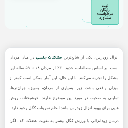
مزایای تمرین آرام سازی
ثبت
کف لگن برای درمان
رایگان
درخواست
زودانزالی
مشاوره
انواع تمرینات کگل برای
درمان زودانزالی
راهکار کاربردی؛ تمرین
کگل برای زود انزالی
مشکلات جنسی
انزال زودرس، یکی از شایع‌ترین
در میان مردان
است. بر اساس مطالعات، حدود ۳۰٪ از مردان ۱۸ تا ۵۹ ساله این
مشکل را تجربه می‌کنند. با این حال، این آمار ممکن است کمتر از
میزان واقعی باشد، زیرا بسیاری از مردان، به‌ویژه جوان‌ترها،
تمایلی به صحبت در مورد این موضوع ندارند. خوشبختانه، روش‌
هایی برای بهبود انزال زودرس مانند انجام تمرینات کگل وجود دارد.
درمان زودانزالی با ورزش کگل بیشتر به تقویت عضلات کف لگن