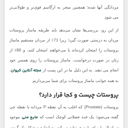
پوزیشن های سکسی
مردانگی آنها شده؛ همچنین منجر به ارگاسم قوی‌تر و طولانی‌تر
برای ماساژ
می شود.
ریسک‌های احتمالی
از این رو، بررسی‌ها نشان می‌دهد باید طریقه ماساژ پروستات
ماساژ پروستات آقایان
مردان به درستی صورت گیرد؛ زیرا 71٪ از مردان مستقیم ماساژ
حکم شرعی ماساژ
پروستات در اسلام
پروستات را امتحان کرده‌اند یا می‌خواهند امتحان کنند، و 80٪ از
چیست؟
زنان در صورت درخواست، ماساژ پروستات را روی همسر خود
ماساژ پروستات؛
مجله آنلاین کیوان
انجام می دهند. به این دلیل ما در این پست از
،
تنوعی هیجان انگیز در
به همه جوانب ماساژ پروستات برای شما می‌پردازیم.
سکس
پروستات چیست و کجا قرار دارد؟
پروستات (Prostate) که اغلب به آن نقطه P مردانه یا نقطه جی
مایع منی
گفته می‌شود؛ یک غده عضلانی کوچک است که
موجود
در انزال را برای باروری تولید می‌کند. به اندازه و شکل یک گردو،