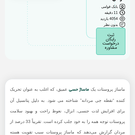
بابک قوامی
شگفت‌انگیزترین فواید
11 دقیقه
ماساژ پروستات​ آقایان
4054 بازدید
بدون نظر
ماساژ پروستات در
ثبت
منزل چگونه انجام
رایگان
درخواست
می‌شود؟ (مخصوص
مشاوره
مبتدیان)
ارگاسم ماساژ پروستات
با ارگاسم آلت آقایان چه
فرقی دارد؟
آیا رسیدن به ارگاسم از
ماساژ حسی
ماساژ پروستات یک
عمیق، که اغلب به عنوان تحریک
این طریق آسان است؟
کننده “نقطه جی مردانه” شناخته می شود. به دلیل پتانسیل آن
ارگاسم پروستات چه
برای افزایش لذت جنسی، انزال، نعوظ راحت و بهبود سلامت
حسی دارد؟
پروستات توجه همه را به خود جلب کرده است. تقریباً 33 درصد از
آیا ماساژ پروستات
بی‌خطر است؟
مردان گزارش می‌دهند که ماساژ پروستات سبب تقویت هسته