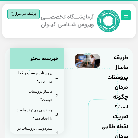
پزشک در منزل
طریقه
فهرست محتوا
ماساژ
پروستات چیست و کجا
پروستات
قرار دارد؟
مردان
ماساژ پروستات
چگونه
چیست؟
است؟
چه کسی می‌تواند ماساژ
تحریک
را انجام دهد؟
نقطه طلایی
شیردوشی پروستات در
مردان
سکس دقیقا چیست؟