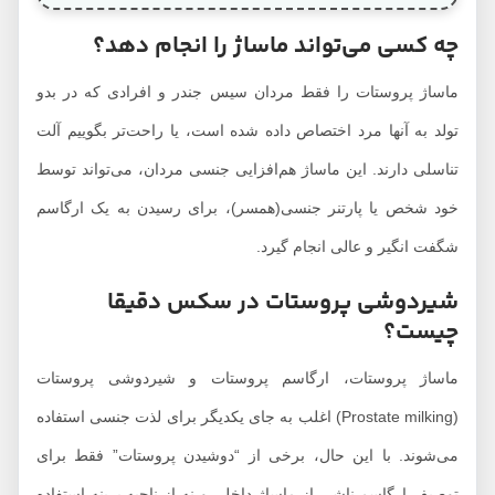
چه کسی می‌تواند ماساژ را انجام دهد؟
ماساژ پروستات را فقط مردان سیس جندر و افرادی که در بدو
تولد به آنها مرد اختصاص داده شده است، یا راحت‌تر بگوییم آلت
تناسلی دارند. این ماساژ هم‌افزایی جنسی مردان، می‌تواند توسط
خود شخص یا پارتنر جنسی(همسر)، برای رسیدن به یک ارگاسم
شگفت انگیر و عالی انجام گیرد.
شیردوشی پروستات در سکس دقیقا
چیست؟
ماساژ پروستات، ارگاسم پروستات و شیردوشی پروستات
(Prostate milking) اغلب به جای یکدیگر برای لذت جنسی استفاده
می‌شوند. با این حال، برخی از “دوشیدن پروستات” فقط برای
توصیف ارگاسم ناشی از ماساژ داخلی و نه از ناحیه پرینه استفاده