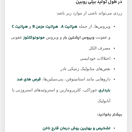
در طول تولید بیلی روبین
زردی می‌تواند ناشی از موارد زیر باشد:
هپاتیت A
هپاتیت مزمن B
هپاتیت C
ویروس‌ها، از جمله
،
و
ویروس اپشتین بار
مونونوکلئوز
و عفونت
و ویروس
عفونی
مصرف الکل
اختلالات خود‌ایمنی
نقص‌های متابولیک ژنتیکی نادر
قرص های ضد
داروهایی مانند استامینوفن، پنی‌سیلین‌ها،
بارداری
خوراکی، کلرپرومازین و استروئیدهای استروژنی یا
آنابولیک
بیشتر بخوانید:
تشخیص و بهترین روش درمان قارچ ناخن