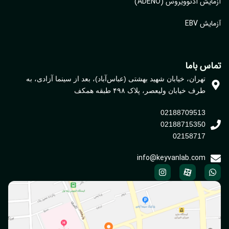
ایش آدنوویروس (ADENO)
یش EBV
اس باما
تهران، خیابان شهید بهشتی (عباس‌آباد)، بعد از سینما آزادی، به
طرف خیابان ولیعصر، پلاک ۴۹۸ طبقه همکف
02188709513
02188715350
02158717
info@keyvanlab.com