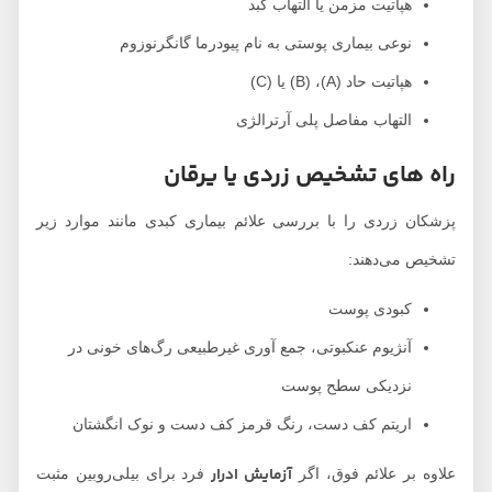
هپاتیت مزمن یا التهاب کبد
نوعی بیماری پوستی به نام پیودرما گانگرنوزوم
هپاتیت حاد (A)، (B) یا (C)
التهاب مفاصل پلی آرترالژی
راه های تشخیص زردی یا یرقان
پزشکان زردی را با بررسی علائم بیماری کبدی مانند موارد زیر
تشخیص می‌دهند:
کبودی پوست
آنژیوم عنکبوتی، جمع ‎آوری غیرطبیعی رگ‌های خونی در
نزدیکی سطح پوست
اریتم کف دست، رنگ قرمز کف دست و نوک انگشتان
آزمایش ادرار
علاوه بر علائم فوق، اگر
فرد برای بیلی‌روبین مثبت