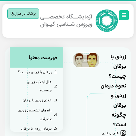
پزشک در منزل
زردی یا
فهرست محتوا
یرقان
یرقان یا زردی چیست؟
چیست؟
علل ابتلا به زردی
نحوه درمان
چیست؟
زردی و
علائم زردی یا یرقان
یرقان
راه های تشخیص زردی
چگونه
یا یرقان
است؟
درمان زردی یا یرقان
علی رضایی