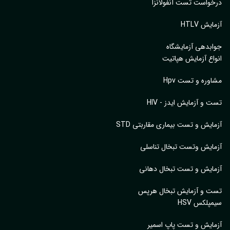
واست تست آنفولانزا
یش HTLV
بدهی آزمایشگاه
اع آزمایش هپاتیت
وره و تست Hpv
 و آزمایش ایدز - HIV
ایش و تست بیماری مقاربتی STD
ایش وتست تبخال تناسلی
ایش و تست تبخال دهانی
ت و آزمایش تبخال هرپس
پلکس HSV
ایش و تست پاپ اسمیر