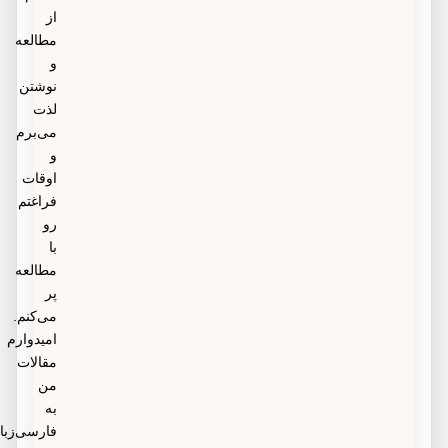
از
مطالعه
و
نوشتن
لذت
می‌برم
و
اوقات
فراغتم
رو
با
مطالعه
پر
می‌کنم.
امیدوارم
مقالات
من
به
فارسی‌زبانان