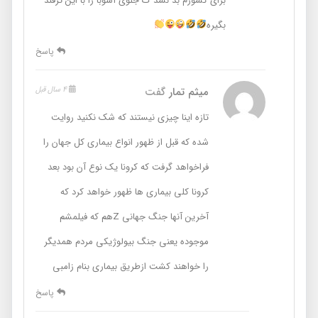
برای کشورم بد نشد ک جلوی آشوبا را با این ترفند
بگیره
پاسخ
میثم تمار
گفت
4 سال قبل
تازه اینا چیزی نیستند که شک نکنید روایت
شده که قبل از ظهور انواع بیماری کل جهان را
فراخواهد گرفت که کرونا یک نوع آن بود بعد
کرونا کلی بیماری ها ظهور خواهد کرد که
آخرین آنها جنگ جهانی Zهم که فیلمشم
موجوده یعنی جنگ بیولوژیکی مردم همدیگر
را خواهند کشت ازطریق بیماری بنام زامبی
پاسخ