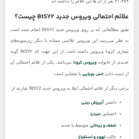
۳۱،۴۷۴ نفر از آن ها این علائم را نداشته اند.
علائم احتمالی ویروس جدید BtSY2 چیست؟
طبق مطالعاتی که بر روی ویروس جدید BtSY2 انجام شده است
به نظر می‌رسد این ویروس علائمی مشابه با دیگر زیرسویه‌های
بیماری کرونا ویروس داشته باشد، از این جهت که BtSY۲ گونه
ویروس کرونا
جدیدی از خانواده
می‌باشد، یکی از علائم احتمالی آن
حس بویایی
از دست دادن
یا چشایی است.
برخی دیگر از علائم احتمالی ابتلا به ویروس جدید BtSY2 عبارتند از:
آبریزش بینی
داشتن
سردرد
احساس
ضعف و بیحالی
متوسط یا شدید
تهوع و استفراغ
حالت