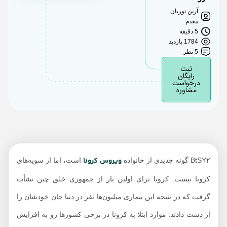
آرین نوریان
جدید این بیماری
مقدم
جلوگیری کنیم؟
5 دقیقه
1784 بازدید
5 نظر
ثبت
رایگان
درخواست
مشاوره
ویروس کرونا
BtSY۲ گونه جدیدی از خانواده
است، اما از سویه‌های
کرونا نیست. کرونا برای اولین بار از جمهوری خلق چین نشأت
گرفت که در نتیجه این بیماری میلیون‌ها نفر در دنیا جان خودشان را
از دست دادند. موارد ابتلا به کرونا در برخی کشورها رو به افزایش