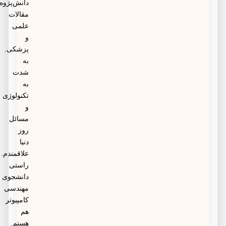
دانش‌پژوه
مقالات
علمی
و
پزشکی.
به
شدت
به
تکنولوژی
و
مسائل
روز
دنیا
علاقمندم.
راستی
دانشجوی
مهندسی
کامپیوتر
هم
هستم.