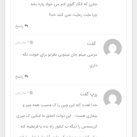
جایی که انگار گلوی ادم می خواد پاره بشه
چرا ملت رعایت نمی کنند خدا!
پاسخ
‌
گفت
3 سال قبل
مرسی میثم جان میتونی نظرتو برای خودت نگه
داری
پاسخ
رزپ
گفت
4 سال قبل
خدا لعنت کنه این چین را ک مسبب همه چیز و
بیماری هست… این دولت احمق ما اینایی ک میری
کریسمس را دیگه ب کشور راه نده یا قرنطینه کنه.