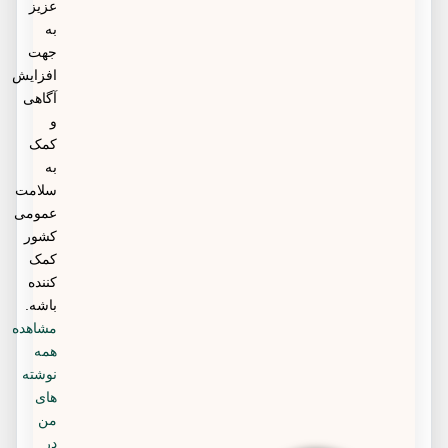
عزیز
به
جهت
افزایش
آگاهی
و
کمک
به
سلامت
عمومی
کشور
کمک
کننده
باشه.
مشاهده
همه
نوشته
های
من
در