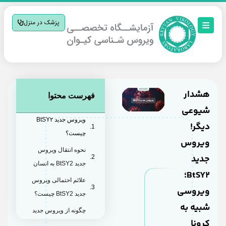
پزشک در منزل
هشدار
فهرست محتوا
شیوعی
ویروس جدید BtSY۲
دیگر!
چیست؟
ویروس
نحوه انتقال ویروس
جدید
جدید BtSY2 به انسان
BtSY2؛
علائم احتمالی ویروس
ویروسی
جدید BtSY2 چیست؟
شبیه به
چگونه از ویروس جدید
کرونا
BtSY2 و شیوع پیک