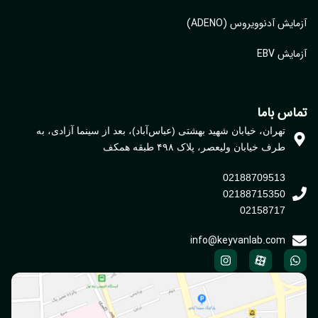
ایش آدنوویروس (ADENO)
یش EBV
اس باما
تهران، خیابان شهید بهشتی (عباس‌آباد)، بعد از سینما آزادی، به
طرف خیابان ولیعصر، پلاک ۴۹۸ طبقه همکف
02188709513
02188715350
02158717
info@keyvanlab.com