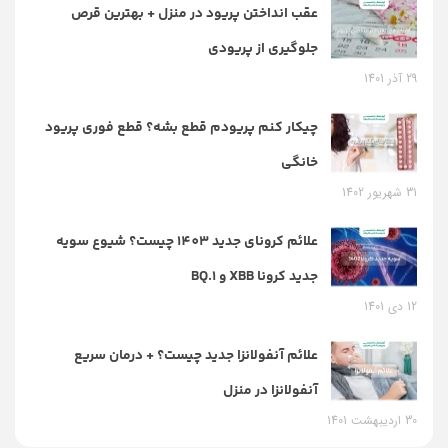
عقب انداختن پریود در منزل + بهترین قرص
جلوگیری از پریودی
29 آذر 1401
چیکار کنم پریودم قطع بشه؟ قطع فوری پریود
خانگی
31 شهریور 1402
علائم کرونای جدید 1403 چیست؟ شیوع سویه
جدید کرونا XBB و BQ.1
12 دی 1401
علائم آنفولانزا جدید چیست؟ + درمان سریع
آنفولانزا در منزل
30 اردیبهشت 1401