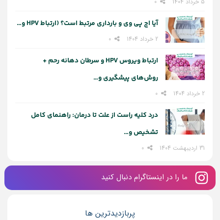
5 خرداد 1404
0
آیا اچ پی وی و بارداری مرتبط است؟ (ارتباط HPV و…
2 خرداد 1404
0
ارتباط ویروس HPV و سرطان دهانه رحم +
روش‌های پیشگیری و…
2 خرداد 1404
0
درد کلیه راست از علت تا درمان: راهنمای کامل
تشخیص و…
31 اردیبهشت 1404
0
ما را در اینستاگرام دنبال کنید
پربازدیدترین ها