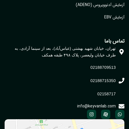
آزمایش آدنوویروس (ADENO)
آزمایش EBV
تماس باما
تهران، خیابان شهید بهشتی (عباس‌آباد)، بعد از سینما آزادی، به
طرف خیابان ولیعصر، پلاک ۴۹۸ طبقه همکف
02188709513
02188715350
02158717
info@keyvanlab.com