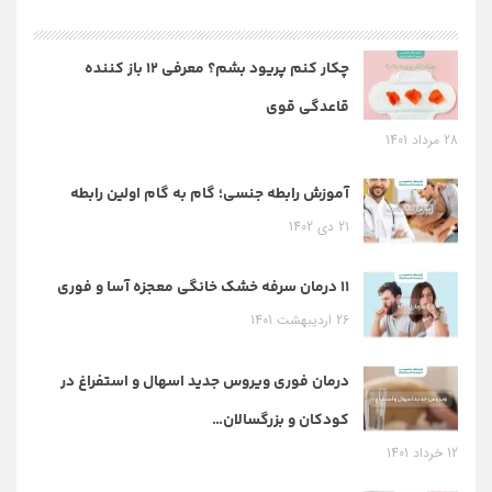
چکار کنم پریود بشم؟ معرفی 12 باز کننده
قاعدگی قوی
28 مرداد 1401
آموزش رابطه جنسی؛ گام به گام اولین رابطه
21 دی 1402
11 درمان سرفه خشک خانگی معجزه آسا و فوری
26 اردیبهشت 1401
درمان فوری ویروس جدید اسهال و استفراغ در
کودکان و بزرگسالان…
12 خرداد 1401