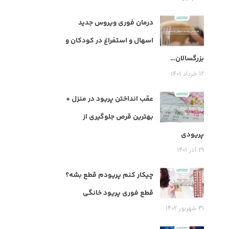
درمان فوری ویروس جدید
اسهال و استفراغ در کودکان و
بزرگسالان…
12 خرداد 1401
عقب انداختن پریود در منزل +
بهترین قرص جلوگیری از
پریودی
29 آذر 1401
چیکار کنم پریودم قطع بشه؟
قطع فوری پریود خانگی
31 شهریور 1402