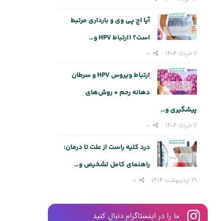
آیا اچ پی وی و بارداری مرتبط
است؟ (ارتباط HPV و…
2 خرداد 1404
0
ارتباط ویروس HPV و سرطان
دهانه رحم + روش‌های
پیشگیری و…
2 خرداد 1404
0
درد کلیه راست از علت تا درمان:
راهنمای کامل تشخیص و…
31 اردیبهشت 1404
0
ما را در اینستاگرام دنبال کنید