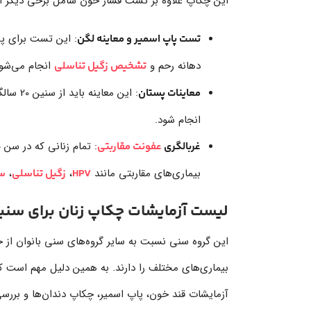
این چکاپ علاوه بر تست فشار خون شامل برخی دیگر از 
: این تست برای پی
تست پاپ اسمیر و معاینه لگن
دهانه رحم و
انجام می‌شود
تشخیص زگیل تناسلی
: این معاینه باید از سنین 20 سالگی برای تشخیص وضعیت سلامتی پستان و جلوگیری از
معاینات پستان
انجام شود.
غربالگری
عفونت مقاربتی
بیماری‌های مقاربتی مانند
،
،
HPV
زگیل تناسلی
س
لیست آزمایشات چکاپ زنان برای سنین 50 سال به بال
این گروه سنی نسبت به سایر گروه‌های سنی بانوان از 
بیماری‌های مختلف را دارند. به همین دلیل مهم است که
آزمایشات قند خون، پاپ اسمیر، چکاپ دندان‌ها و برر