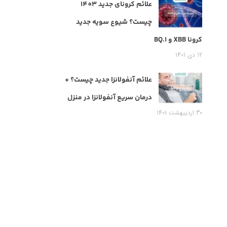
علائم کرونای جدید 1403
چیست؟ شیوع سویه جدید
کرونا XBB و BQ.1
12 دی 1401
علائم آنفولانزا جدید چیست؟ +
درمان سریع آنفولانزا در منزل
30 اردیبهشت 1401