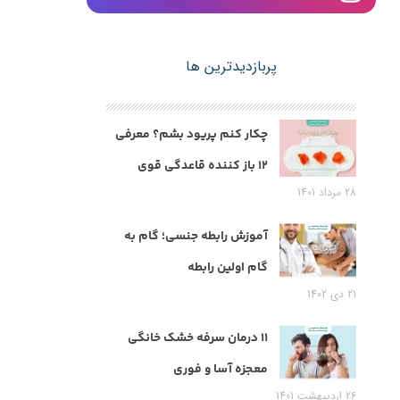
پربازدیدترین ها
چکار کنم پریود بشم؟ معرفی
12 باز کننده قاعدگی قوی
28 مرداد 1401
آموزش رابطه جنسی؛ گام به
گام اولین رابطه
21 دی 1402
11 درمان سرفه خشک خانگی
معجزه آسا و فوری
26 اردیبهشت 1401