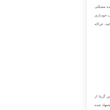
 شیمیایی و شونده مشکلی
شده با آفتاب خودداری
ید، چراکه
س گرما از
شنهاد شده