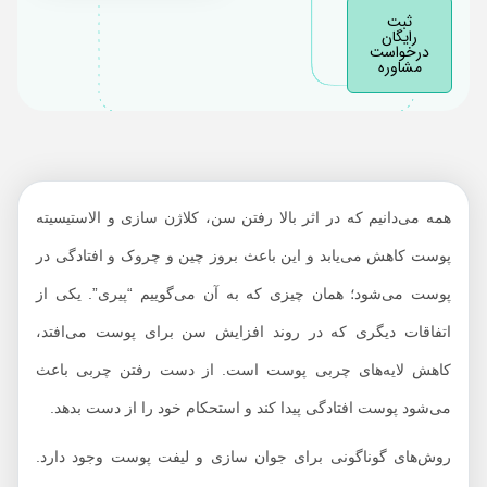
ثبت
چه مزایا و معایبی دارد؟
رایگان
درخواست
عوارض تزریق چربی
مشاوره
صورت
چه انتظاری از نتیجه
تزریق چربی به صورت
داشته باشم؟
همه می‌دانیم که در اثر بالا رفتن سن، کلاژن سازی و الاستیسیته
مراقبت‌های قبل از
تزریق چربی صورت
پوست کاهش می‌یابد و این باعث بروز چین و چروک و افتادگی در
مراقبت‌های بعد از
پوست می‌شود؛ همان چیزی که به آن می‌گوییم “پیری”. یکی از
تزریق چربی صورت
اتفاقات دیگری که در روند افزایش سن برای پوست می‌افتد،
هزینه تزریق چربی به
کاهش لایه‌های چربی پوست است. از دست رفتن چربی باعث
صورت 1402
می‌شود پوست افتادگی پیدا کند و استحکام خود را از دست بدهد.
روش‌های گوناگونی برای جوان سازی و لیفت پوست وجود دارد.