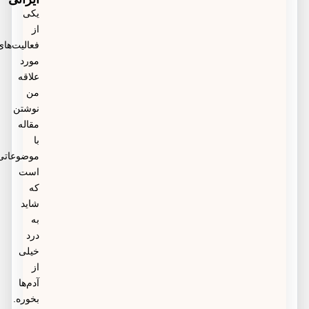
پس از گذشت یک ماه از تزریق چربی به صورت، صورت
یکی
از
در حالت طبیعی قرار خواهد گرفت.
فعالیت‌های
مورد
علاقه
من
نوشتن
مقاله
با
موضوعاتی
است
که
شاید
به
درد
خیلی
از
آدم‌ها
بخوره.