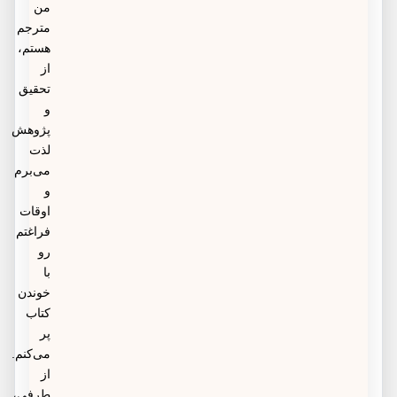
من
مترجم
هستم،
از
تحقیق
و
پژوهش
لذت
می‌برم
و
اوقات
فراغتم
رو
با
خوندن
کتاب
پر
می‌کنم.
از
طرفی،