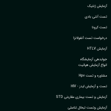
ایش ژنتیک
 آنتی بادی
 کرونا
واست تست آنفولانزا
یش HTLV
بدهی آزمایشگاه
اع آزمایش هپاتیت
وره و تست Hpv
 و آزمایش ایدز - HIV
ایش و تست بیماری مقاربتی STD
ایش وتست تبخال تناسلی