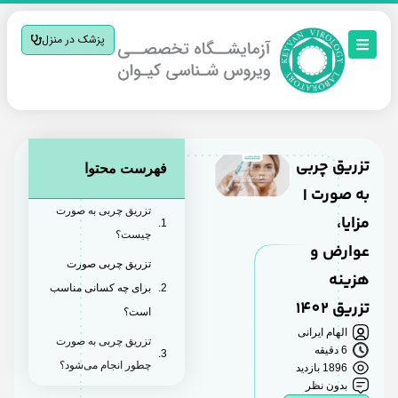
پزشک در منزل
تزریق چربی
فهرست محتوا
به صورت |
تزریق چربی به صورت
مزایا،
چیست؟
عوارض و
تزریق چربی صورت
هزینه
برای چه کسانی مناسب
تزریق 1402
است؟
الهام ایرانی
تزریق چربی به صورت
6 دقیقه
چطور انجام می‌شود؟
1896 بازدید
بدون نظر
تزریق چربی به صورت