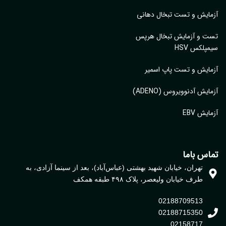
ایش و تست تبخال دهانی
ت و آزمایش تبخال هرپس
پلکس HSV
ایش و تست پاپ اسمیر
ایش آدنوویروس (ADENO)
یش EBV
اس باما
تهران، خیابان شهید بهشتی (عباس‌آباد)، بعد از سینما آزادی، به
طرف خیابان ولیعصر، پلاک ۴۹۸ طبقه همکف
02188709513
02188715350
02158717