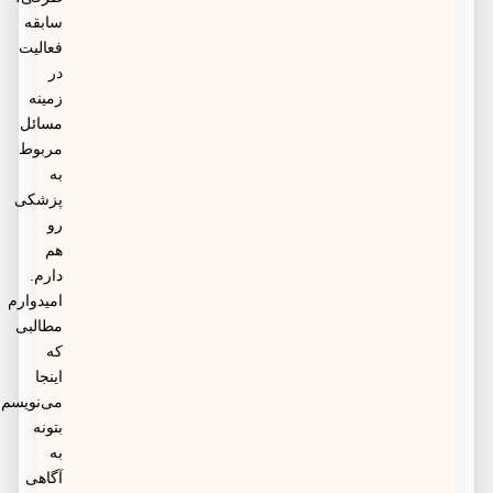
سابقه
فعالیت
در
زمینه
مسائل
مربوط
به
پزشکی
رو
هم
دارم.
امیدوارم
مطالبی
که
اینجا
می‌نویسم
بتونه
به
آگاهی