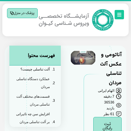
پزشک در منزل
آناتومی و
فهرست محتوا
عکس آلت
آلت تناسلی چیست؟
تناسلی
عملکرد دستگاه تناسلی
مردان
مردان
الهام ایرانی
7 دقیقه
قسمت‌های مختلف آلت
36536
تناسلی مردان
بازدید
61 نظر
افزایش سن چه تاثیراتی
بر آلت تناسلی مردان
ثبت
رایگان
دارد؟