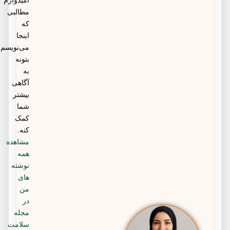
امیدوارم
مطالبی
که
اینجا
می‌نویسم
بتونه
به
آگاهی
بیشتر
شما
کمک
کنه.
مشاهده
همه
نوشته
های
من
در
مجله
سلامت