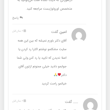
درصورتی که اذیت کننده است می‌توانید به
متخصص اورولوژیست مراجعه کنید.
پاسخ
امین
گفت
2 سال قبل
آقای دکتر باورم نمیشه که بین این همه
سایت مشکلمو نوشتم اکثرا رد کردن یا
اصلا ندیدن که تایید یا رد کنن ولی شما
جوابمو دادید خیلی ممنونم ازتون آقای
دکتر
خیالمو راحت کردید
.....
گفت
2 سال قبل