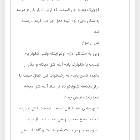
کوچیک بود و اون قسمت که ازش ادرار خارج میشه
به شکل دایره بود البته عمل جراحی کردم درست
شد
قبل از بلوغ
ولی یه مشکلی دارم اونم اینکه وقتی شلوار پام
نیست یا شلوارک پامه آلتم شق میکنه و انگار از
مالیده شدن پاهام به رختخواب این اتفاق میفته یا
دراز میکشم شلوارکم بالا تر میاد آلتم شق میشه
نمیدونید دلیلش چیه؟
هیچ جایی هم تا الان تحقیق کردم دلیلش نیاورده
شب تا صبح میخوابم هی نصف شب از خواب
میپرم میبینم در حالت شق هست و گاها آب منی