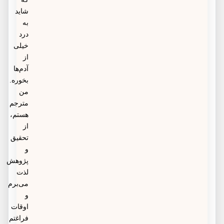
شاید
به
درد
خیلی
از
آدم‌ها
بخوره.
من
مترجم
هستم،
از
تحقیق
و
پژوهش
لذت
می‌برم
و
اوقات
فراغتم