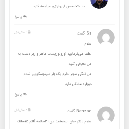
به متخصص اورولوژی مراجعه کنید.
پاسخ
Ss
گفت
2 سال قبل
سلام
لطف می‌فرمایید اورولوژیست ماهر و زبر دست به
من معرفی کنید
من تنگی مجرا دارم یک بار سیتوسکوپی شدم
دوباره مشکل دارم
پاسخ
Behzad
گفت
2 سال قبل
سلام دکتر جان ،ببخشید من 31سالمه آلتم 15سانته