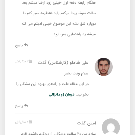
هنگام رابطه دفعه اول خیلی زود ارضا میشم بعد
حالت نعوظ پیدا میکنم باید 15دقیقه صبر کنم تا
دوباره شق بشه این موضوع خیلی اذیتم می کنه
میشه یه راهنمایی بفرمایید
پاسخ
علی شاملو (کارشناس)
گفت
2 سال قبل
سلام وقت بخیر
در این مقاله علت و راه‌های بهبود این مشکل را
بخوانید:
درمان زودانزالی
پاسخ
امین
گفت
2 سال قبل
سلام من ۲۰ سالمه مشکلی از بچگیم داشتم آلتم