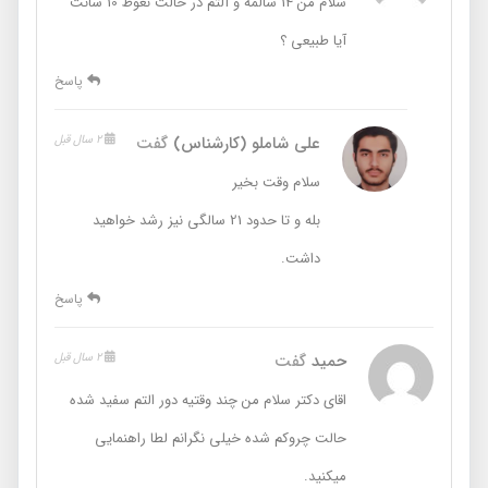
سلام من 14 سالمه و آلتم در حالت نعوظ 10 سانت
آیا طبیعی ؟
پاسخ
علی شاملو (کارشناس)
گفت
2 سال قبل
سلام وقت بخیر
بله و تا حدود 21 سالگی نیز رشد خواهید
داشت.
پاسخ
حمید
گفت
2 سال قبل
اقای دکتر سلام من چند وقتیه دور التم سفید شده
حالت چروکم شده خیلی نگرانم لطا راهنمایی
میکنید.