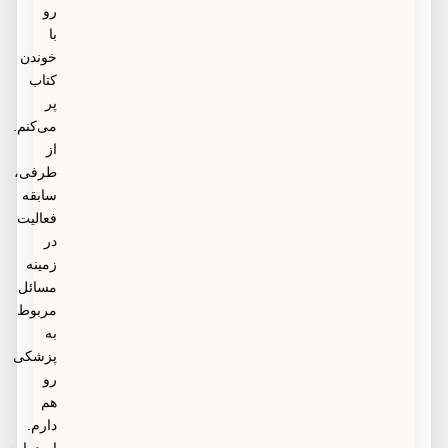
رو
با
خوندن
کتاب
پر
می‌کنم.
از
طرفی،
سابقه
فعالیت
در
زمینه
مسائل
مربوط
به
پزشکی
رو
هم
دارم.