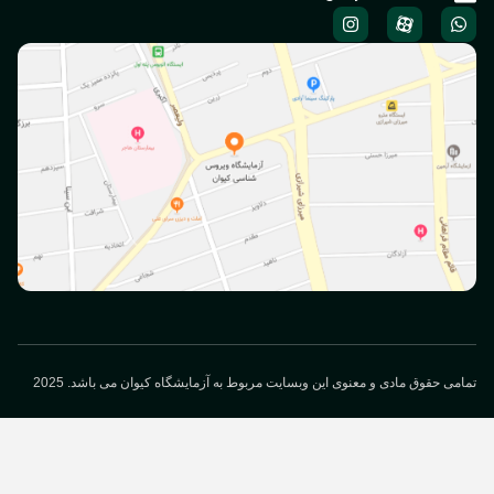
02188709513
02188715350
02158717
info@keyvanlab.com