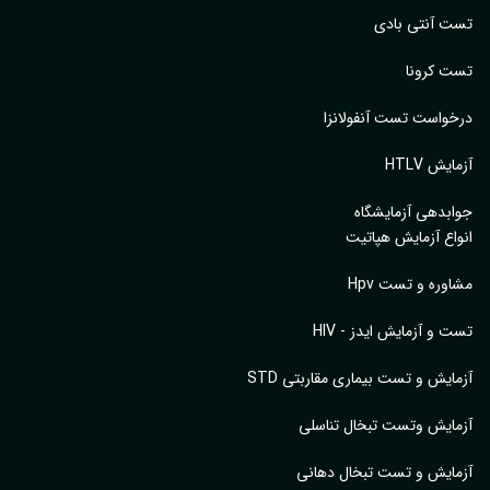
مات ویروس شناسی
مایشگاه کیوان
ایش در منزل
ایش ژنتیک
 آنتی بادی
 کرونا
واست تست آنفولانزا
یش HTLV
بدهی آزمایشگاه
اع آزمایش هپاتیت
وره و تست Hpv
 و آزمایش ایدز - HIV