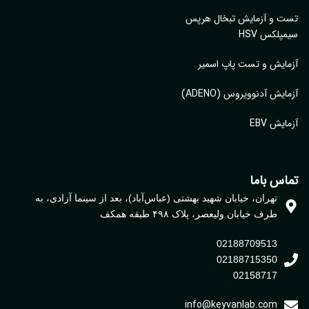
ایش و تست بیماری مقاربتی STD
ایش وتست تبخال تناسلی
ایش و تست تبخال دهانی
ت و آزمایش تبخال هرپس
پلکس HSV
ایش و تست پاپ اسمیر
ایش آدنوویروس (ADENO)
یش EBV
اس باما
تهران، خیابان شهید بهشتی (عباس‌آباد)، بعد از سینما آزادی، به
طرف خیابان ولیعصر، پلاک ۴۹۸ طبقه همکف