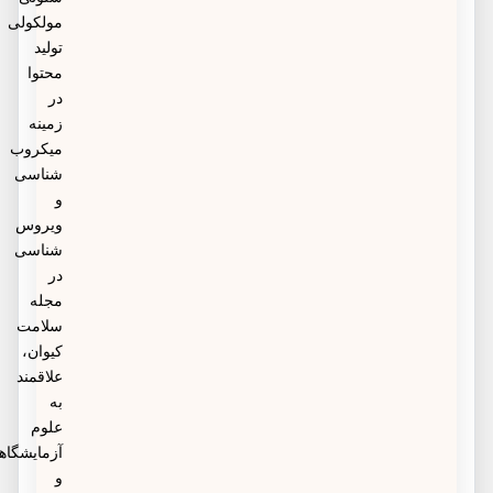
مولکولی
تولید
محتوا
در
زمینه
میکروب
شناسی
و
ویروس
شناسی
در
مجله
سلامت
کیوان،
علاقمند
به
علوم
آزمایشگاهی
و