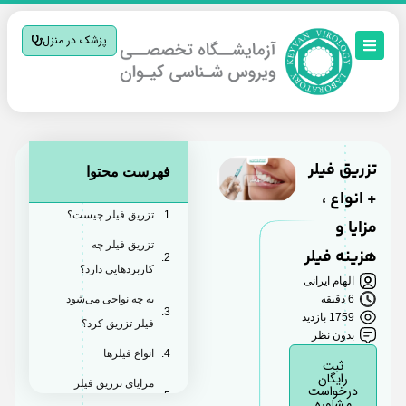
پزشک در منزل
تزریق فیلر
فهرست محتوا
+ انواع ،
تزریق فیلر چیست؟
مزایا و
تزریق فیلر چه
هزینه فیلر
کاربردهایی دارد؟
الهام ایرانی
6 دقیقه
به چه نواحی می‌شود
1759 بازدید
فیلر تزریق کرد؟
بدون نظر
انواع فیلرها
ثبت
رایگان
مزایای تزریق فیلر
درخواست
مشاوره