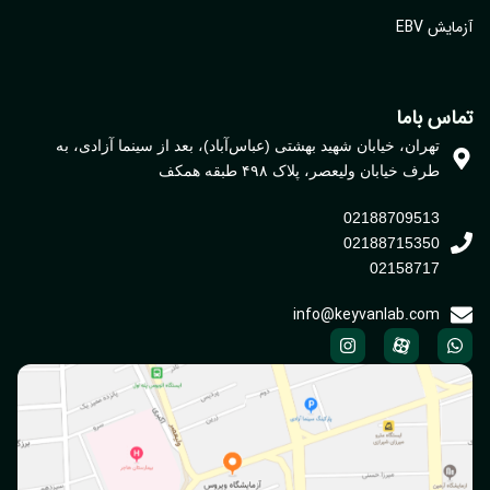
یش EBV
اس باما
تهران، خیابان شهید بهشتی (عباس‌آباد)، بعد از سینما آزادی، به
طرف خیابان ولیعصر، پلاک ۴۹۸ طبقه همکف
02188709513
02188715350
02158717
info@keyvanlab.com