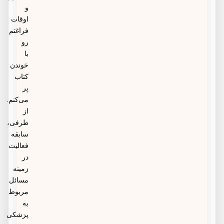
و
اوقات
فراغتم
رو
با
خوندن
کتاب
پر
می‌کنم.
از
طرفی،
سابقه
فعالیت
در
زمینه
مسائل
مربوط
به
پزشکی