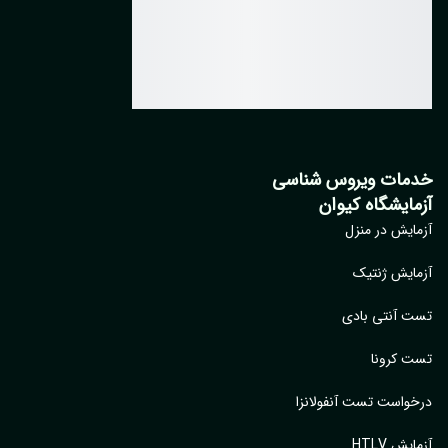
مات ویروس شناسی
مایشگاه کیوان
ایش در منزل
ایش ژنتیک
 آنتی بادی
 کرونا
واست تست آنفولانزا
یش HTLV