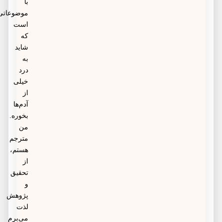
با
موضوعاتی
است
که
شاید
به
درد
خیلی
از
آدم‌ها
بخوره.
من
مترجم
هستم،
از
تحقیق
و
پژوهش
لذت
می‌برم