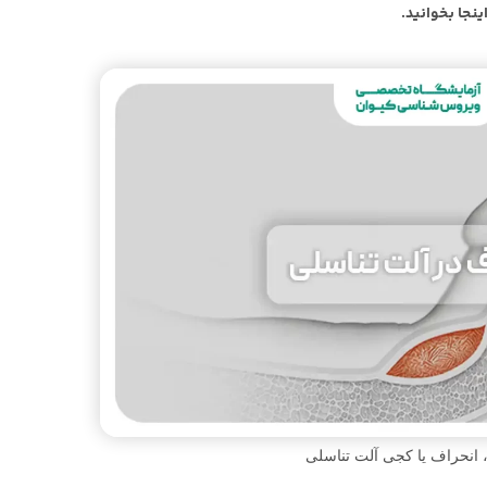
ینجا بخوانید.
 انحراف یا کجی آلت تناسلی