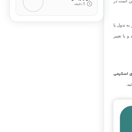
کن است در
5 دقیقه
ه ندول یا
 یا تغییر
ی اسکیمی
ید.