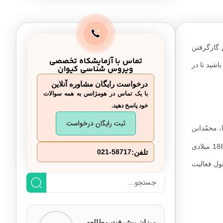
دوره علائم بالينی بیماری هاری در انسان
تشخیص بیماری هاری
 گازگرفتن
در صورت حیوان گزیدگی چه باید کرد؟
تماس با آزمایشکاه تخصصی
اشید تا در
ویروس شناسی کیوان
درمان هاری
درخواست رایگان مشاوره آنلاین
با یک تماس در هومژانس به همه سوالات
کنترل و پیشگیری از هاری
خود پاسخ دهید.
منابع
ثبت رایگان درخواست
، محمّدابن
زکریای رازی و سید اسماعیل جرجانی بیماری هاری را توصیف و آن‌را شرح داده‌اند. لوئی پاستور درمان ضد هاری و واکسیناسیون را در سال 1885 میلادی
تلفن:
021-58717
رمان هاری مشغول فعالیت
میزان پیشرفت مطالعه