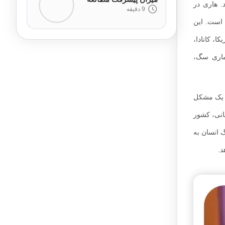
. هاری در
9 دقیقه
 است. این
ا، کانادا،
یماری سگ،
ا رخ می‌دهد. هاری یک مشکل
داشت جهانی، کشور
اری در آسیا و 35 درصد از مرگ و میرها در جهان است. همچنین مشاهده می‌شود که سالانه 21.476 مرگ انسان به
د.