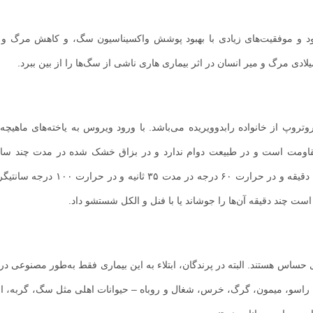
ود و موفقیت‌های زیادی با بهبود پوشش واکسیناسیون سگ، و کاهش مرگ و 
ای، بی هوازی و نوروتروپ از خانواده رابدوویریده می‌باشد. با ورود ویروس به یاخته‌های ماهیچه
اومت است و در طبیعت دوام ندارد و در بزاق خشک شده در مدت چند ساع
می‌رود. ویروس هاری در حرارت ۵۰ درجه سانتی گراد در مدت ۱۵ دقیقه و در حرارت ۰
است چند دقیقه آن‌ها را جوشاند یا با فنل و الکل شستشو داد.
حساس هستند. البته در پرندگان، ابتلاء به این بیماری فقط به‌طور مصنوعی در
راسو، میمون، گرگ، خرس، شغال و روباه – حیوانات اهلی مثل سگ، گربه، 