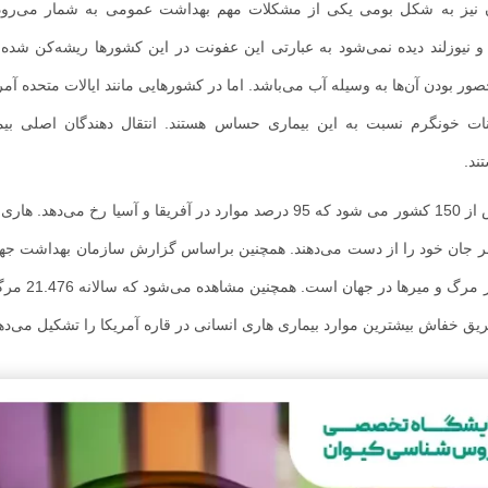
ان نیز به شکل بومی یکی از مشکلات مهم بهداشت عمومی به شمار می‌رود
یا و نیوزلند دیده نمی‌شود به عبارتی این عفونت در این کشورها ریشه‌کن شده
ر بودن آن‌ها به وسیله آب می‌باشد. اما در کشورهایی مانند ایالات متحده آمریک
وانات خونگرم نسبت به این بیماری حساس هستند. انتقال دهندگان اصلی ب
ند.
تخمین زده می شود هاری سالانه باعث مرگ 59 هزار انسان در بیش از 150 کشور می شود که 95 درصد موارد در آفریقا و آسی
 در آسیا است و ارزیابی می‌شود که در آسیا سالانه 35.172 نفر جان خود را از دست می‌دهند. همچنین براساس گزارش سازمان به
هند عامل تقریباً 60 درصد از مرگ و میر ه
ریق خفاش بیشترین موارد بیماری هاری انسانی در قاره آمریکا را تشکیل می‌ده