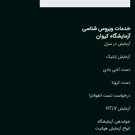
مات ویروس شناسی
مایشگاه کیوان
ایش در منزل
ایش ژنتیک
 آنتی بادی
 کرونا
واست تست آنفولانزا
یش HTLV
بدهی آزمایشگاه
اع آزمایش هپاتیت