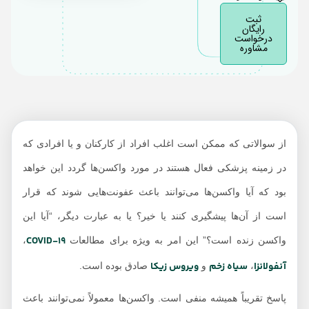
ثبت
واکسن های ناقل
رایگان
درخواست
ویروسی
مشاوره
سموم
از سوالاتی که ممکن است اغلب افراد از کارکنان و یا افرادی که
در زمینه پزشکی فعال هستند در مورد واکسن‌ها گردد این خواهد
بود که آیا واکسن‌ها می‌توانند باعث عفونت‌هایی شوند که قرار
است از آن‌ها پیشگیری کنند یا خیر؟ یا به عبارت دیگر، “آیا این
COVID-19
واکسن زنده است؟” این امر به ویژه برای مطالعات
،
آنفولانزا
سیاه زخم
ویروس زیکا
،
و
صادق بوده است.
پاسخ تقریباً همیشه منفی است. واکسن‌ها معمولاً نمی‌توانند باعث