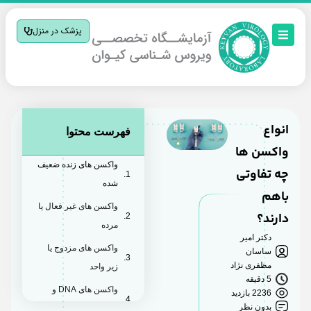
پزشک در منزل
انواع
فهرست محتوا
واکسن ها
واکسن های زنده ضعیف
چه تفاوتی
شده
باهم
واکسن های غیر فعال یا
دارند؟
مرده
دکتر امیر
واکسن های مزدوج یا
ساسان
مظفری نژاد
زیر واحد
5 دقیقه
واکسن های DNA و
2236 بازدید
بدون نظر
mRNA