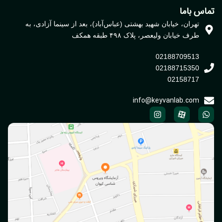
اس باما
تهران، خیابان شهید بهشتی (عباس‌آباد)، بعد از سینما آزادی، به
طرف خیابان ولیعصر، پلاک ۴۹۸ طبقه همکف
02188709513
02188715350
02158717
info@keyvanlab.com