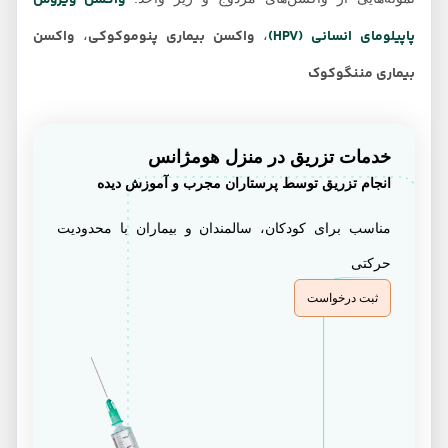
واکسن ویروس
پاپیلومای انسانی (HPV)
واکسن بیماری پنوموکوکی
واکسن
،
،
بیماری مننگوکوک
خدمات تزریق در منزل هومژانس
انجام تزریق توسط پرستاران مجرب و آموزش دیده
مناسب برای کودکان، سالمندان و بیماران با محدودیت
حرکتی
ثبت درخواست