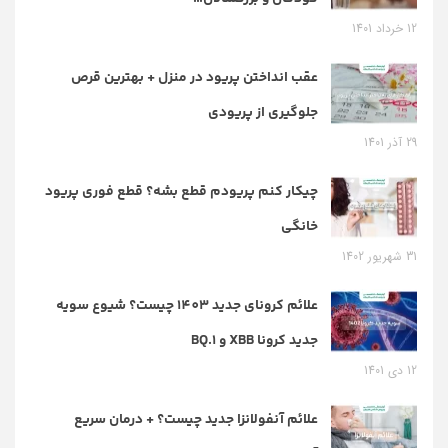
12 خرداد 1401
عقب انداختن پریود در منزل + بهترین قرص
جلوگیری از پریودی
29 آذر 1401
چیکار کنم پریودم قطع بشه؟ قطع فوری پریود
خانگی
31 شهریور 1402
علائم کرونای جدید 1403 چیست؟ شیوع سویه
جدید کرونا XBB و BQ.1
12 دی 1401
علائم آنفولانزا جدید چیست؟ + درمان سریع