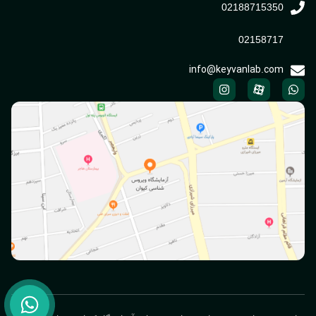
02188715350
02158717
info@keyvanlab.com