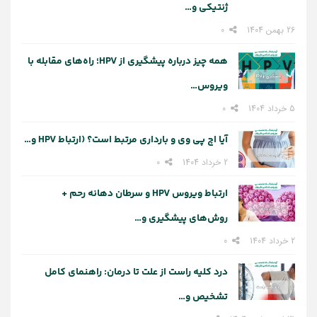
ژنتیکی و…
26 بهمن 1404
0
همه چیز درباره پیشگیری از HPV؛ راه‌های مقابله با
ویروس…
5 خرداد 1404
0
آیا اچ پی وی و بارداری مرتبط است؟ (ارتباط HPV و…
2 خرداد 1404
0
ارتباط ویروس HPV و سرطان دهانه رحم +
روش‌های پیشگیری و…
2 خرداد 1404
0
درد کلیه راست از علت تا درمان: راهنمای کامل
تشخیص و…