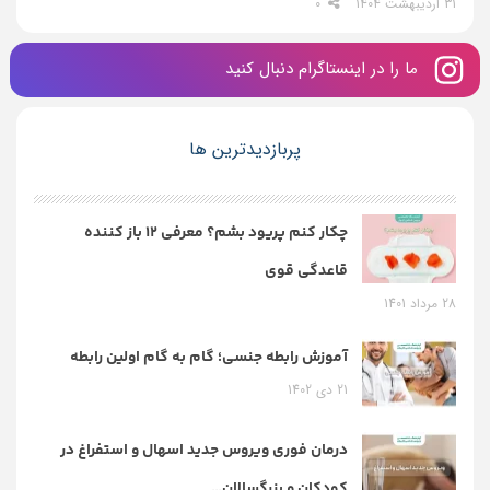
31 اردیبهشت 1404
0
ما را در اینستاگرام دنبال کنید
پربازدیدترین ها
چکار کنم پریود بشم؟ معرفی 12 باز کننده
قاعدگی قوی
28 مرداد 1401
آموزش رابطه جنسی؛ گام به گام اولین رابطه
21 دی 1402
درمان فوری ویروس جدید اسهال و استفراغ در
کودکان و بزرگسالان…