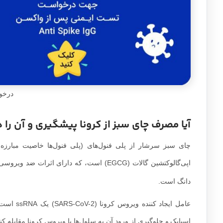
درخو
آیا مصرف چای سبز از کرونا پیشگیری و آن را 
چای سبز سرشار از پلی فنول‌های (پلی فنول‌ها خاصیت مبارزه ب
اپی‌گالوکتشین گالات (EGCG) است، که دارای اثرات ضد ویروسی در برابر ویروس‌های تک رشته ای RNA (ssRNA) مانند
دانگ است.
عامل ایج
اسپایک
و جلوگیری از ورود آن به سلول‌ها با ویروس کرونا مقابله کن