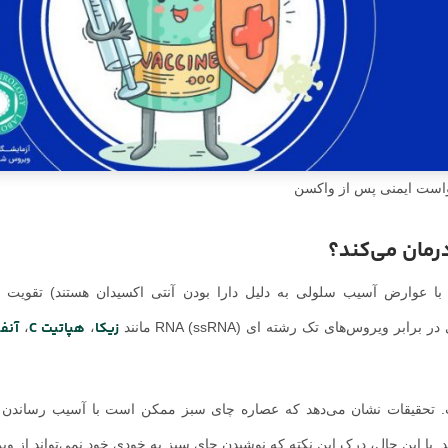
است ایمنی پس از واکسن
درمان می‌کند؟
ا عوارض آسیب سلولی به دلیل دارا بودن آنتی اکسیدان هستند) تقویت کن
زیکا
هپاتیت C
آنفو
،
،
اد کننده ویروس کرونا (SARS-CoV-2) یک ssRNA است. تحقیقات نشان می‌دهد که عصاره چای سبز ممکن است با آسیب رسا
د. با این حال، درک این نکته که نوشیدن چای سبز به خودی خود نمی‌تواند از و