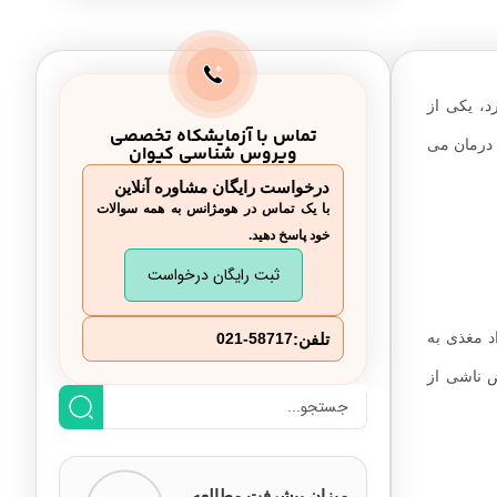
د، یکی از
تماس با آزمایشکاه تخصصی
 درمان می
ویروس شناسی کیوان
درخواست رایگان مشاوره آنلاین
با یک تماس در هومژانس به همه سوالات
خود پاسخ دهید.
ثبت رایگان درخواست
مس، ویتامین B2 و ویتامین B12 است. کمبود مواد مغذی به
تلفن:
021-58717
ض ناشی از
میزان پیشرفت مطالعه