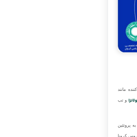
نده مانند
لانزا
و تب
ندن به پروتئین
یروس کرونا