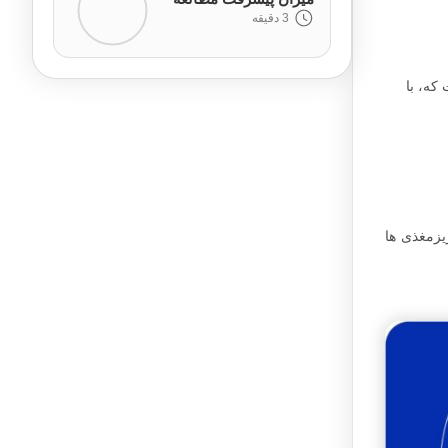
3 دقیقه
ل است که، با
یزمغذی ها