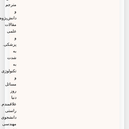
مترجم
و
دانش‌پژوه
مقالات
علمی
و
پزشکی.
به
شدت
به
تکنولوژی
و
مسائل
روز
دنیا
علاقمندم.
راستی
دانشجوی
مهندسی