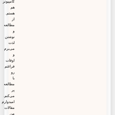
کامپیوتر
هم
هستم.
از
مطالعه
و
نوشتن
لذت
می‌برم
و
اوقات
فراغتم
رو
با
مطالعه
پر
می‌کنم.
امیدوارم
مقالات
من