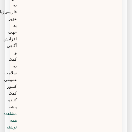
به
فارسی‌زبانان
عزیز
به
جهت
افزایش
آگاهی
و
کمک
به
سلامت
عمومی
کشور
کمک
کننده
باشه.
مشاهده
همه
نوشته