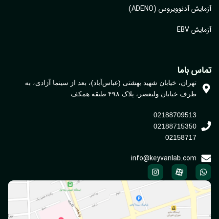
ایش آدنوویروس (ADENO)
یش EBV
اس باما
تهران، خیابان شهید بهشتی (عباس‌آباد)، بعد از سینما آزادی، به
طرف خیابان ولیعصر، پلاک ۴۹۸ طبقه همکف
02188709513
02188715350
02158717
info@keyvanlab.com