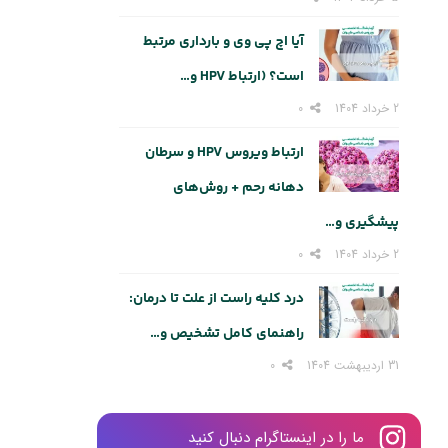
آیا اچ پی وی و بارداری مرتبط
است؟ (ارتباط HPV و…
2 خرداد 1404
0
ارتباط ویروس HPV و سرطان
دهانه رحم + روش‌های
پیشگیری و…
2 خرداد 1404
0
درد کلیه راست از علت تا درمان:
راهنمای کامل تشخیص و…
31 اردیبهشت 1404
0
ما را در اینستاگرام دنبال کنید