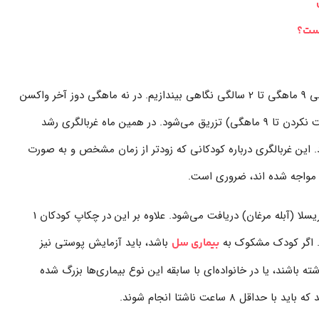
است؟
اکنون باید به آزمایش‌های ضروری کودکان در فاصله سنی 9 ماهگی تا 2 سالگی نگاهی بیندازیم. در نه ماهگی دوز آخر واکسن
هپاتیت و دوز سوم واکسن فلج اطفال (در صورت دریافت نکردن تا 9 ماهگی) تزریق می‌شود. در همین ماه غربالگری رشد
 این غربالگری درباره کودکانی که زودتر از زمان مشخص و به صورت
ژن مواجه شده اند، ضروری است.
در یک سالگی نیز واکسن سرخک، اوریون، سرخجه و واریسلا (آبله مرغان) دریافت می‌شود. علاوه بر این در چکاپ کودکان 1
. اگر کودک مشکوک به
باشد، باید آزمایش پوستی نیز
بیماری سل
 باشند، یا در خانواده‌‌ای با سابقه این نوع بیماری‌ها بزرگ شده
 ساعت ناشتا انجام شوند.