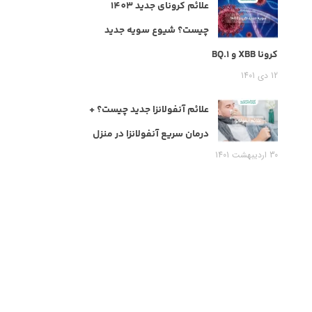
علائم کرونای جدید 1403
چیست؟ شیوع سویه جدید
کرونا XBB و BQ.1
12 دی 1401
علائم آنفولانزا جدید چیست؟ +
درمان سریع آنفولانزا در منزل
30 اردیبهشت 1401