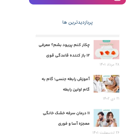
پربازدیدترین ها
چکار کنم پریود بشم؟ معرفی
12 باز کننده قاعدگی قوی
28 مرداد 1401
آموزش رابطه جنسی؛ گام به
گام اولین رابطه
21 دی 1402
11 درمان سرفه خشک خانگی
معجزه آسا و فوری
26 اردیبهشت 1401