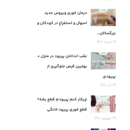
درمان فوری ویروس جدید
اسهال و استفراغ در کودکان و
بزرگسالان…
12 خرداد 1401
عقب انداختن پریود در منزل +
بهترین قرص جلوگیری از
پریودی
29 آذر 1401
چیکار کنم پریودم قطع بشه؟
قطع فوری پریود خانگی
31 شهریور 1402