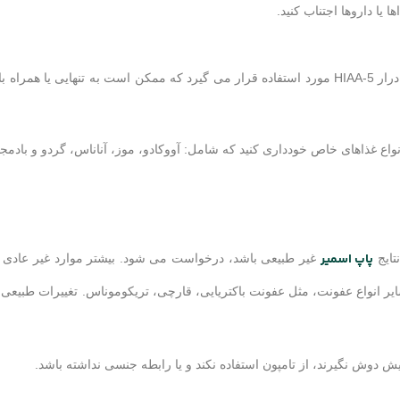
یا داروها اجتناب کنید.
برای کمک به تشخیص و نظارت بر تومورهای کارسینوئید، آزمایش ادرار 5-HIAA مورد استفاده قرار می گیرد که ممکن است به تنهایی ی
ع غذاهای خاص خودداری کنید که شامل: آووکادو، موز، آناناس، گردو و بادمجا
پاپ اسمیر
تایج
غیر طبیعی باشد، درخواست می شود. بیشتر موارد غیر عادی 
یر انواع عفونت، مثل عفونت باکتریایی، قارچی، تریکوموناس. تغییرات طبیعی