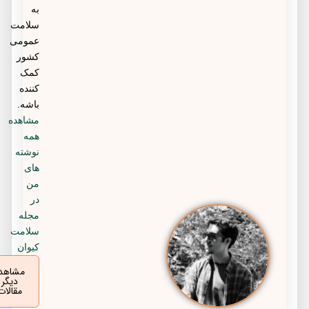
به
سلامت
عمومی
کشور
کمک
کننده
باشه.
مشاهده
همه
نوشته
های
من
در
مجله
سلامت
کیوان
مشاهده
دیگر
مقالات