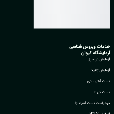
مات ویروس شناسی
مایشگاه کیوان
ایش در منزل
ایش ژنتیک
 آنتی بادی
 کرونا
واست تست آنفولانزا
یش HTLV