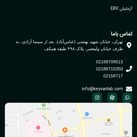
یش EBV
اس باما
تهران، خیابان شهید بهشتی (عباس‌آباد)، بعد از سینما آزادی، به
طرف خیابان ولیعصر، پلاک ۴۹۸ طبقه همکف
02188709513
02188715350
02158717
info@keyvanlab.com