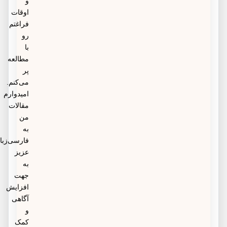
و
اوقات
فراغتم
رو
با
مطالعه
پر
می‌کنم.
امیدوارم
مقالات
من
به
فارسی‌زبانان
عزیز
به
جهت
افزایش
آگاهی
و
کمک