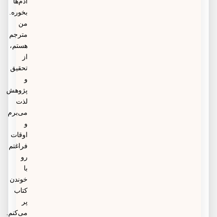
آدم‌ها
بخوره.
من
مترجم
هستم،
از
تحقیق
و
پژوهش
لذت
می‌برم
و
اوقات
فراغتم
رو
با
خوندن
کتاب
پر
می‌کنم.