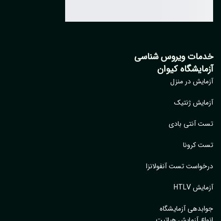
مات ویروس شناسی
مایشگاه کیوان
ایش در منزل
ایش ژنتیک
 آنتی بادی
 کرونا
واست تست آنفولانزا
یش HTLV
بدهی آزمایشگاه
اع آزمایش هپاتیت