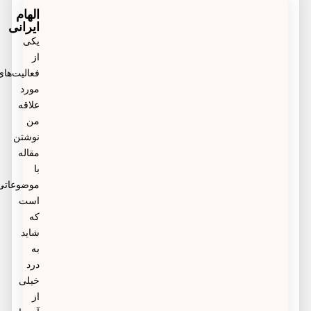
مقابل سرماخوردگی، آنفولانزا و ویروس‌ها حفاطت
الهام
مشکلی به همراه نخواهد داشت.
ایرانی
می‌کند، سبب افزایش انرژی و رشد آن‌ها می‌شود.
یکی
از
فعالیت‌های
مورد
علاقه
من
نوشتن
مقاله
با
موضوعاتی
است
که
شاید
به
درد
خیلی
از