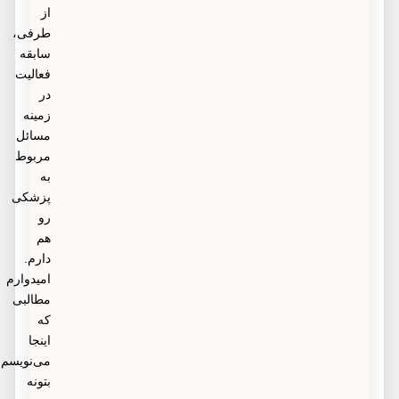
از
طرفی،
سابقه
فعالیت
در
زمینه
مسائل
مربوط
به
پزشکی
رو
هم
دارم.
امیدوارم
مطالبی
که
اینجا
می‌نویسم
بتونه