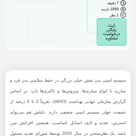
7 دقیقه
آیا شربت ایمیونس برای
1899 بازدید
2 نظر
کودکان مناسب است؟
ثبت
در انتخاب شربت
رایگان
درخواست
سیستم ایمنی محتاط
مشاوره
باشید!
عوارض شربت ایمیونس
چیست؟
درمان زگیل تناسلی؛
شربت و قرص ایمیونس
سیستم ایمنی بدن نقش خیلی بزرگی در حفظ سلامتی بدن فرد و
آیا شربت ایمیونس باعث
مبارزه با انواع بیماری‌ها، ویروس‌ها و باکتری‌ها دارد. بر اساس
چاقی می‌شود؟
گزارش سازمان جهانی بهداشت (WHO)، تقریباً 3 تا 5 درصد از
پیشگیری از
جمعیت جهان سیستم ایمنی ضعیفی دارند. دلیلش هم می‌تواند
ویروس‌های جدید با
استرس، تغذیه و لایف استایل نامناسب، همچنین افزایش سن
شربت ایمیونس!
باشد. یک نظرسنجی در سال 2020 توسط شورای تغذیه مسئول
شربت ایمیونس با چه