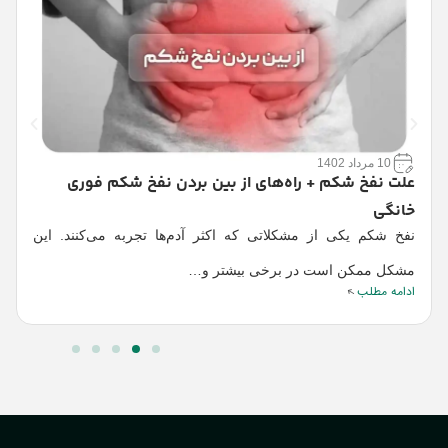
10 مرداد 1402
علت نفخ شکم + راه‌های از بین بردن نفخ شکم فوری
م
خانگی
پز
نفخ شکم یکی از مشکلاتی که اکثر آدم‌ها تجربه می‌کنند. این
م
مشکل ممکن است در برخی بیشتر و…
وا
ادامه مطلب
ا