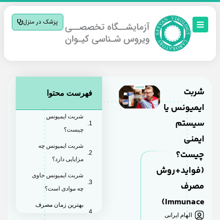
پزشک در منزل
شربت
فهرست محتوا
ایمیونس یا
شربت ایمیونس
سیستم
چیست؟
ایمنی
شربت ایمیونس چه
چیست؟
مزایایی دارد؟
(فواید+روش
شربت ایمیونس حاوی
مصرف
چه موادی است؟
Immunace)
بهترین زمان مصرف
الهام ایرانی
شربت ایمیونس