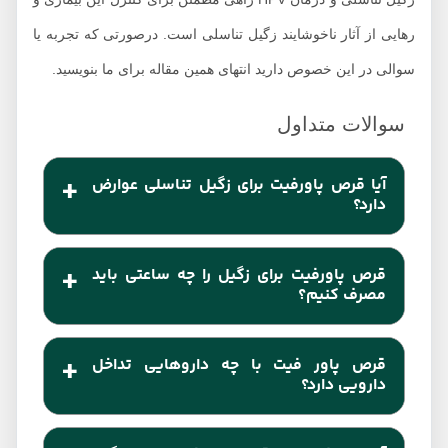
رهایی از آثار ناخوشایند زگیل تناسلی است. درصورتی که تجربه یا
سوالی در این خصوص دارید انتهای همین مقاله برای ما بنویسید.
آیا قرص پاورفیت برای زگیل تناسلی عوارض
دارد؟
قرص پاورفیت منشا گیاهی دارد و برای آن عوارض
قرص پاورفیت برای زگیل را چه ساعتی باید
خاصی گزارش نشده و ایمن در نظر گرفته می‌شود. تنها
مصرف کنیم؟
نکته‌ای که باید در نظر بگیرید مشورت با پزشک درباره
بهتر است این قرص را قبل از صبحانه و ناهار مصرف
دوزهای مصرف است.
قرص پاور فیت با چه داروهایی تداخل
کنید. از مصرف آن بعد از ساعت 4 بعدازظهر خودداری
دارویی دارد؟
کنید چون به علت خاصیت افزایش انرژی ممکن است در
هنوز تداخل دارویی برای مصرف همزمان پاورفیت با
خواب شب شما اختلال ایجاد کند.