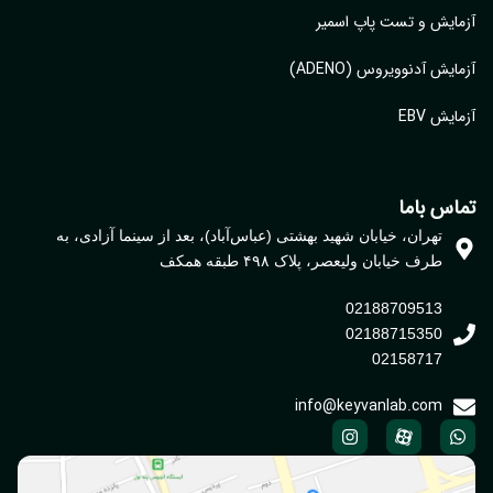
ایش و تست پاپ اسمیر
ایش آدنوویروس (ADENO)
یش EBV
اس باما
تهران، خیابان شهید بهشتی (عباس‌آباد)، بعد از سینما آزادی، به
طرف خیابان ولیعصر، پلاک ۴۹۸ طبقه همکف
02188709513
02188715350
02158717
info@keyvanlab.com