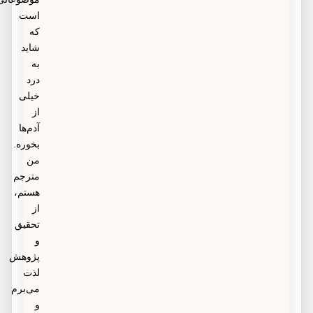
است
که
شاید
به
درد
خیلی
از
آدم‌ها
بخوره.
من
مترجم
هستم،
از
تحقیق
و
پژوهش
لذت
می‌برم
و