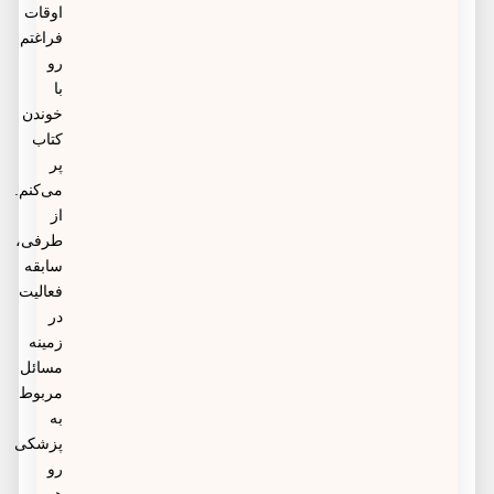
اوقات
فراغتم
رو
با
خوندن
کتاب
پر
می‌کنم.
از
طرفی،
سابقه
فعالیت
در
زمینه
مسائل
مربوط
به
پزشکی
رو