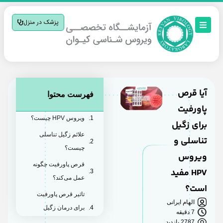
پزشک در منزل
آیا قرص
فهرست محتوا
پاورفیت
ویروس HPV چیست؟
برای زگیل
علائم زگیل تناسلی
تناسلی و
چیست؟
ویروس
قرص پاورفیت چگونه
HPV مفید
عمل می‌کند؟
است؟
تاثیر قرص پاورفیت
الهام ایرانی
برای درمان زگیل
7 دقیقه
تناسلی
2787 بازدید