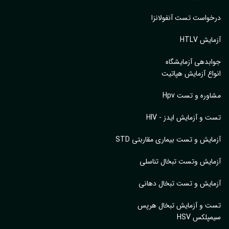
واست تست آنفولانزا
یش HTLV
بدهی آزمایشگاه
اع آزمایش هپاتیت
وره و تست Hpv
 و آزمایش ایدز - HIV
ایش و تست بیماری مقاربتی STD
ایش وتست تبخال تناسلی
ایش و تست تبخال دهانی
ت و آزمایش تبخال هرپس
پلکس HSV