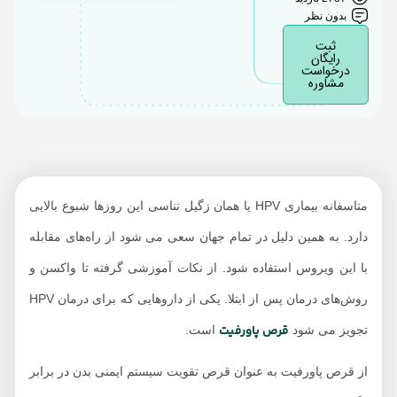
بدون نظر
سایر مزایای قرص
ثبت
پاورفیت چیست؟
رایگان
درخواست
طریقه مصرف قرص
مشاوره
پاورفیت برای زگیل
تناسلی
درمان HPV با قرص
پاورفیت به طور کامل
ممکن است؟
متاسفانه بیماری HPV یا همان زگیل تناسی این روزها شیوع بالایی
ویروس HPV از چه
دارد. به همین دلیل در تمام جهان سعی می شود از راه‌های مقابله
راه‌هایی منتقل می‌شود؟
با این ویروس استفاده شود. از نکات آموزشی گرفته تا واکسن و
تداخل دارویی قرص
روش‌های درمان پس از ابتلا. یکی از داروهایی که برای درمان HPV
پاورفیت
قرص پاورفیت
تجویز می شود
است.
از قرص پاورفیت به عنوان قرص تقویت سیستم ایمنی بدن در برابر