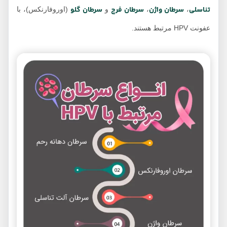
تناسلی
سرطان واژن
سرطان فرج
سرطان گلو
،
،
و
(اوروفارنکس)، با
عفونت HPV مرتبط هستند.