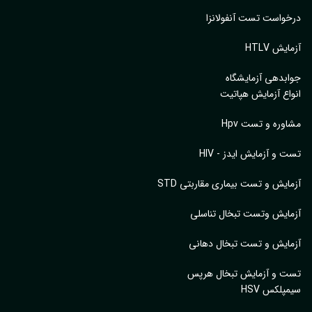
واست تست آنفولانزا
یش HTLV
بدهی آزمایشگاه
اع آزمایش هپاتیت
وره و تست Hpv
 و آزمایش ایدز - HIV
ایش و تست بیماری مقاربتی STD
ایش وتست تبخال تناسلی
ایش و تست تبخال دهانی
ت و آزمایش تبخال هرپس
پلکس HSV