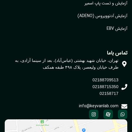
ایش و تست پاپ اسمیر
ایش آدنوویروس (ADENO)
یش EBV
اس باما
تهران، خیابان شهید بهشتی (عباس‌آباد)، بعد از سینما آزادی، به
طرف خیابان ولیعصر، پلاک ۴۹۸ طبقه همکف
02188709513
02188715350
02158717
info@keyvanlab.com