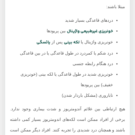
مبتلا باشند:
دردهای قاعدگی بسیار شدید
خونریزی غیرطبیعی واژینال
بین پریودها
لکه بینی
یائسگی
خونریزی واژینال یا
پس از
درد شکم یا کمردرد در طول قاعدگی یا در بین قاعدگی
درد هنگام رابطه جنسی
خونریزی شدید در طول قاعدگی یا لکه بینی (خونریزی
خفیف) بین پریودها
ناباروری (مشکل باردار شدن)
هیچ ارتباطی بین علائم آندومتریوز و شدت بیماری وجود ندارد.
برخی از افراد ممکن است لکه‌های اندومتریوز بسیار کمی داشته
باشند و همچنان درد شدیدی را تجربه کنند. افراد دیگر ممکن است