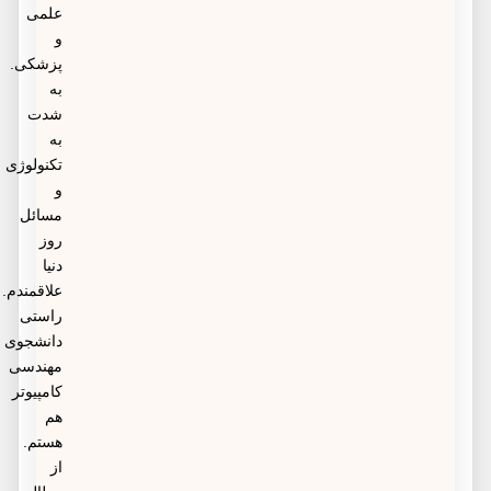
علمی
و
پزشکی.
به
شدت
به
تکنولوژی
و
مسائل
روز
دنیا
علاقمندم.
راستی
دانشجوی
مهندسی
کامپیوتر
هم
هستم.
از