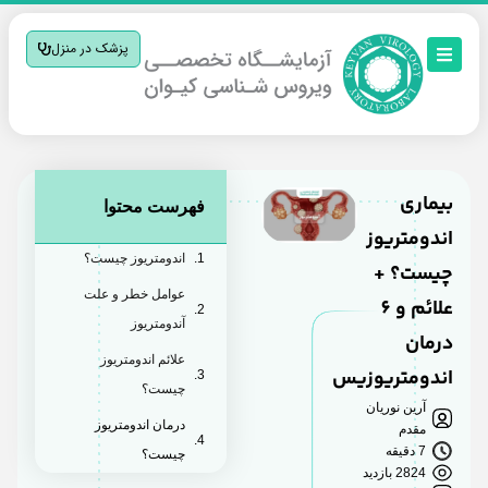
پزشک در منزل
بیماری
فهرست محتوا
اندومتریوز
اندومتریوز چیست؟
چیست؟ +
عوامل خطر و علت
علائم و 6
آندومتریوز
درمان
علائم اندومتریوز
اندومتریوزیس
چیست؟
آرین نوریان
درمان اندومتریوز
مقدم
7 دقیقه
چیست؟
2824 بازدید