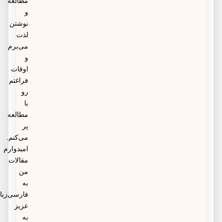
مطالعه
و
نوشتن
لذت
می‌برم
و
اوقات
فراغتم
رو
با
مطالعه
پر
می‌کنم.
امیدوارم
مقالات
من
به
فارسی‌زبانان
عزیز
به