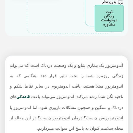
آیا آندومتریوز به خودی
بدون نظر
خود از بین می‌رود؟
ثبت
رایگان
درخواست
مشاوره
آندومتریوز یک بیماری شایع و یک وضعیت دردناک است که می‌تواند
زندگی روزمره شما را تحت تاثیر قرار دهد. هنگامی که به
اندومتریوز مبتلا هستید، بافت اندومتریوم در سایر نقاط شکم و
قاعدگی
ناحیه لگن شما رشد می‌کند. اندومتریوز می‌تواند باعث
‌های
دردناک و سنگین و همچنین مشکلات باروری شود. اما اندومتریوز یا
اندومتریوزیس چیست؟ درمان اندومتریوز چیست؟ در این مقاله از
مجله سلامت کیوان به پاسخ این سوالت میپردازیم.