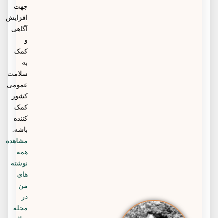
جهت
افزایش
آگاهی
و
کمک
به
سلامت
عمومی
کشور
کمک
کننده
باشه.
مشاهده
همه
نوشته
های
من
در
مجله