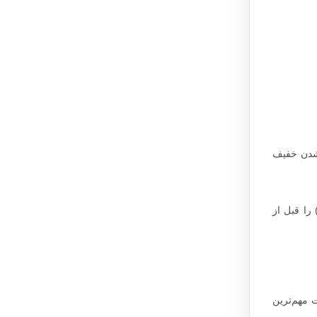
 شدن خفیف
(NSAID) مانند ایبوپروفن (ادویل) را قبل از
 مهم‌ترین