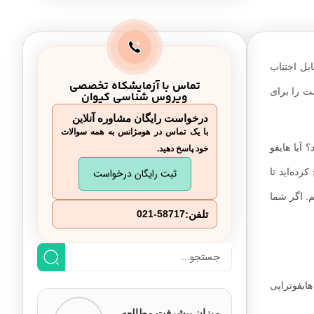
آیا هایفوتراپی درد دارد؟
مزایای هایفوتراپی چیست؟
بل اجتناب
عوارض هایفوتراپی چیست؟
تماس با آزمایشکاه تخصصی
ت را برای
ویروس شناسی کیوان
ماندگاری هایفوتراپی
درخواست رایگان مشاوره آنلاین
آیا هایفوتراپی ایمن است؟
با یک تماس در هومژانس به همه سوالات
آیا هایفو
خود پاسخ دهید.
هزینه هایفوتراپی 1402
ده‌اید تا
ثبت رایگان درخواست
م. اگر شما
تلفن:
021-58717
ایفوتراپی
میزان پیشرفت مطالعه