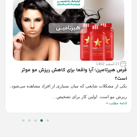
27 اسفند 1402
قرص هیرتامین؛ آیا واقعا برای کاهش ریزش مو موثر
است؟
د
یکی از مشکلات شایعی که میان بسیاری از افراد مشاهده می‌شود،
“
ریزش مو است. اولین کار برای تشخیص…
آ
ادامه مطلب
ا