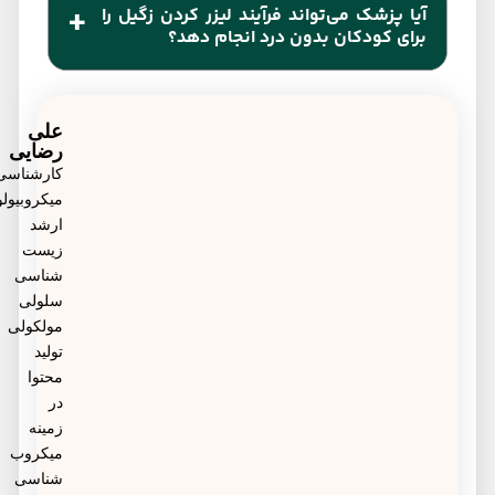
آیا پزشک می‌تواند فرآیند لیزر کردن زگیل را
مرکبات و خوراکی‌های دارای ویتامین ث، ریحان، روغن
برای کودکان بدون درد انجام دهد؟
کرچک، آلوئه ورا و پوست موز برای درمان خانگی زگیل
بله. او با اعمال بی حسی موضعی، فرآیند لیزر کردن
استفاده می‌شوند.
زگیل را بدون درد و سوزش انجام می‌دهد.
علی
رضایی
کارشناسی
میکروبیولوژی،
ارشد
زیست
شناسی
سلولی
مولکولی
تولید
محتوا
در
زمینه
میکروب
شناسی