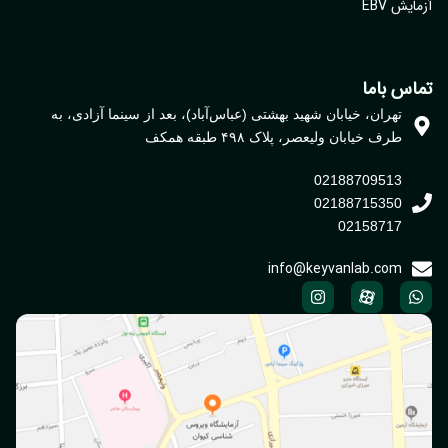
یش EBV
اس باما
تهران، خیابان شهید بهشتی (عباس‌آباد)، بعد از سینما آزادی، به
طرف خیابان ولیعصر، پلاک ۴۹۸ طبقه همکف
02188709513
02188715350
02158717
info@keyvanlab.com