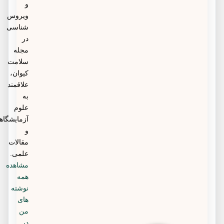
و
ویروس
شناسی
در
مجله
سلامت
کیوان،
علاقمند
به
علوم
آزمایشگاهی
و
مقالات
علمی.
مشاهده
همه
نوشته
های
من
در