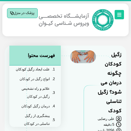
پزشک در منزل
زگیل
فهرست محتوا
کودکان
علت ایجاد زگیل کودکان
چگونه
انواع زگیل در کودکان
درمان می
علائم و راه تشخیص
شود؟ زگیل
زگیل در کودکان
تناسلی
درمان زگیل کودکان
کودک
پیشگیری از زگیل
علی رضایی
تناسلی در کودکان
5 دقیقه
2056 بازدید