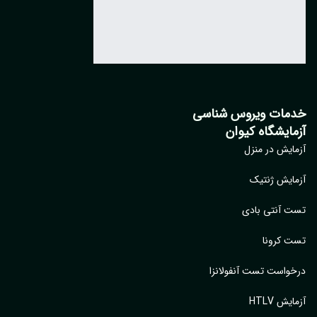
مات ویروس شناسی
مایشگاه کیوان
ایش در منزل
ایش ژنتیک
 آنتی بادی
 کرونا
واست تست آنفولانزا
یش HTLV